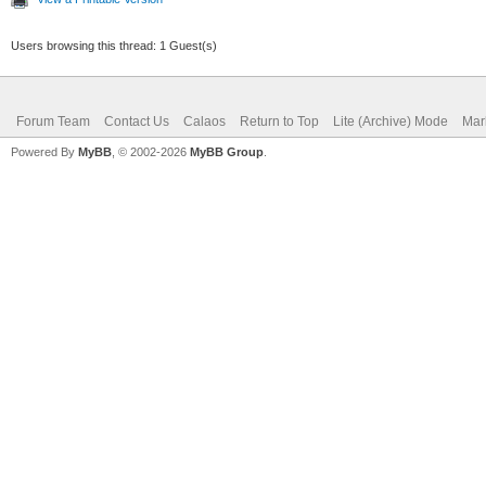
Users browsing this thread: 1 Guest(s)
Forum Team
Contact Us
Calaos
Return to Top
Lite (Archive) Mode
Mar
Powered By
MyBB
, © 2002-2026
MyBB Group
.