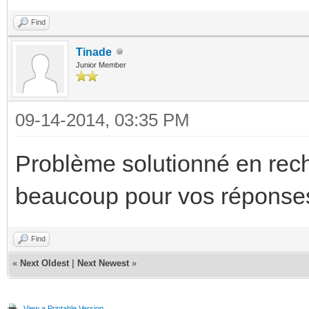
Find
Tinade
Junior Member
09-14-2014, 03:35 PM
Problème solutionné en rech
beaucoup pour vos réponse
Find
«
Next Oldest
|
Next Newest
»
View a Printable Version