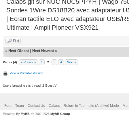
Calaos git sur NUC NUC5PPYH | Wago 750-
Sondes 1Wire DS18B20 avec adaptateur 
| Ecran tactile ELO avec adaptateur USB/R
Ultimate | Ampli Pioneer VSX921
Find
«
Next Oldest
|
Next Newest
»
Pages (4):
« Previous
1
2
3
4
Next »
View a Printable Version
Users browsing this thread: 2 Guest(s)
Forum Team
Contact Us
Calaos
Return to Top
Lite (Archive) Mode
Mar
Powered By
MyBB
, © 2002-2026
MyBB Group
.