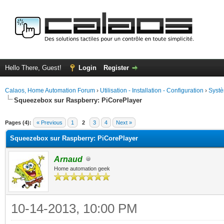
Hello There, Guest!
Login
Register
Calaos, Home Automation Forum
›
Utilisation - Installation - Configuration
›
Systè
Squeezebox sur Raspberry: PiCorePlayer
ge
Pages (4):
« Previous
1
2
3
4
Next »
Squeezebox sur Raspberry: PiCorePlayer
Arnaud
Home automation geek
10-14-2013, 10:00 PM