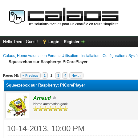
Hello There, Guest!
Login
Register
Calaos, Home Automation Forum
›
Utilisation - Installation - Configuration
›
Systè
Squeezebox sur Raspberry: PiCorePlayer
ge
Pages (4):
« Previous
1
2
3
4
Next »
Squeezebox sur Raspberry: PiCorePlayer
Arnaud
Home automation geek
10-14-2013, 10:00 PM