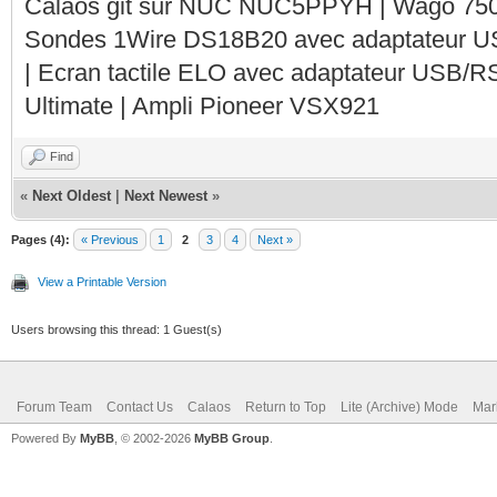
Calaos git sur NUC NUC5PPYH | Wago 750-
Sondes 1Wire DS18B20 avec adaptateur 
| Ecran tactile ELO avec adaptateur USB/R
Ultimate | Ampli Pioneer VSX921
Find
«
Next Oldest
|
Next Newest
»
Pages (4):
« Previous
1
2
3
4
Next »
View a Printable Version
Users browsing this thread: 1 Guest(s)
Forum Team
Contact Us
Calaos
Return to Top
Lite (Archive) Mode
Mar
Powered By
MyBB
, © 2002-2026
MyBB Group
.