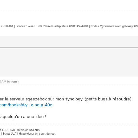
r 750-464 | Sondes 1Wire DS18B20 avec adaptateur USB DS9490R | Nodes MySensors avec gateway USB 
03 AM by
tom
.)
r le serveur sqeezebox sur mon synology. (petits bugs à résoudre)
.com/books/diy...x-pour-40e
(si quelqu'un a une idée !
e + LED RGB | Intrusion KSENIA
Script LUA | Hyperviseur en court de test