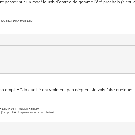
ent passer sur un modèle usb d'entrée de gamme l'été prochain (c'est l
go 750-841 | DMX RGB LED
n ampli HC la qualité est vraiment pas dégueu. Je vais faire quelques 
e + LED RGB | Intrusion KSENIA
Script LUA | Hyperviseur en court de test