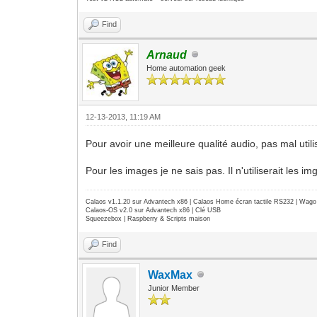
Find
Arnaud
Home automation geek
12-13-2013, 11:19 AM
Pour avoir une meilleure qualité audio, pas mal util
Pour les images je ne sais pas. Il n'utiliserait les 
Calaos v1.1.20 sur Advantech x86 | Calaos Home écran tactile RS232 | Wa
Calaos-OS v2.0 sur Advantech x86 | Clé USB
Squeezebox | Raspberry & Scripts maison
Find
WaxMax
Junior Member