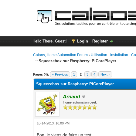
Hello There, Guest!
Login
Register
Calaos, Home Automation Forum
›
Utilisation - Installation - C
Squeezebox sur Raspberry: PiCorePlayer
0 Vote(s) - 0 Average
1
2
3
4
5
Pages (4):
« Previous
1
2
3
4
Next »
Squeezebox sur Raspberry: PiCorePlayer
Arnaud
Home automation geek
10-14-2013, 10:00 PM
Bon, je viens de faire un test: