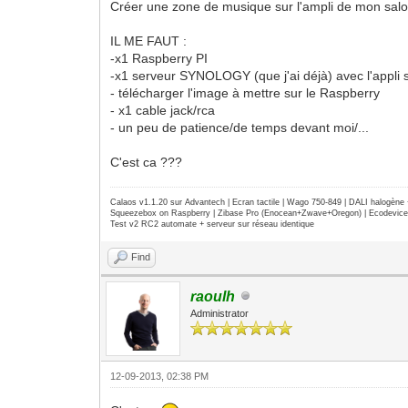
Créer une zone de musique sur l'ampli de mon salon p
IL ME FAUT :
-x1 Raspberry PI
-x1 serveur SYNOLOGY (que j'ai déjà) avec l'appli
- télécharger l'image à mettre sur le Raspberry
- x1 cable jack/rca
- un peu de patience/de temps devant moi/...
C'est ca ???
Calaos v1.1.20 sur Advantech | Ecran tactile | Wago 750-849 | DALI halogèn
Squeezebox on Raspberry | Zibase Pro (Enocean+Zwave+Oregon) | Ecodevice | 
Test v2 RC2 automate + serveur sur réseau identique
Find
raoulh
Administrator
12-09-2013, 02:38 PM