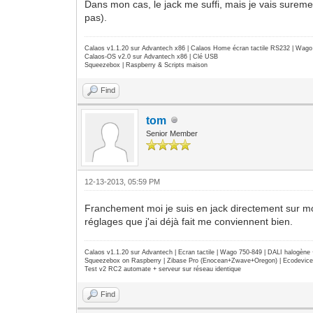
Dans mon cas, le jack me suffi, mais je vais surem
pas).
Calaos v1.1.20 sur Advantech x86 | Calaos Home écran tactile RS232 | Wa
Calaos-OS v2.0 sur Advantech x86 | Clé USB
Squeezebox | Raspberry & Scripts maison
Find
tom
Senior Member
12-13-2013, 05:59 PM
Franchement moi je suis en jack directement sur mo
réglages que j'ai déjà fait me conviennent bien.
Calaos v1.1.20 sur Advantech | Ecran tactile | Wago 750-849 | DALI halogèn
Squeezebox on Raspberry | Zibase Pro (Enocean+Zwave+Oregon) | Ecodevice | 
Test v2 RC2 automate + serveur sur réseau identique
Find