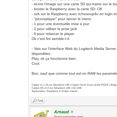
- écrire l'image sur une carte SD qui traine sur le 
- booter le Raspberry avec la carte SD: OK
- ssh sur le Raspberry avec tc/nosoup4u en login e
- "picoreplayer" pour lancer le menu
- 1 pour une éventuelle mise à jour
- 2 pour utiliser la prise jack
- 6 pour relancer le player
Ok c'est fini semble-t-il.
- Vais sur l'interface Web du Logitech Media Server
disponibles.
Play, ok ça fonctionne bien.
Cool.
Bon, sauf que comme tout est en RAM les paramétrage
Calaos v1.1.20 sur Advantech x86 | Calaos Home écran tactile RS232 | Wa
Calaos-OS v2.0 sur Advantech x86 | Clé USB
Squeezebox | Raspberry & Scripts maison
Find
Arnaud
Home automation geek