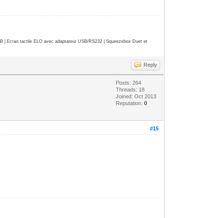
| Ecran tactile ELO avec adaptateur USB/RS232 | Squeezebox Duet et
Reply
Posts: 264
Threads: 18
Joined: Oct 2013
Reputation:
0
#15