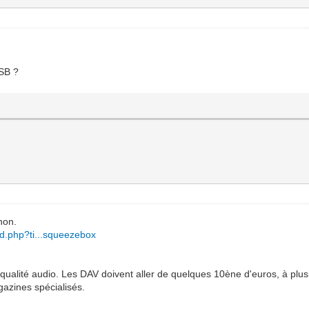
USB ?
non.
ad.php?ti...squeezebox
.
ualité audio. Les DAV doivent aller de quelques 10ène d'euros, à plusieu
gazines spécialisés.