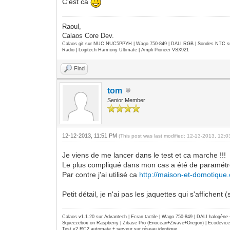
C'est ca
Raoul,
Calaos Core Dev.
Calaos git sur NUC NUC5PPYH | Wago 750-849 | DALI RGB | Sondes NTC su
Radio | Logitech Harmony Ultimate | Ampli Pioneer VSX921
Find
tom
Senior Member
12-12-2013, 11:51 PM
(This post was last modified: 12-13-2013, 12:
Je viens de me lancer dans le test et ca marche !!!
Le plus compliqué dans mon cas a été de paramétre
Par contre j'ai utilisé ca
http://maison-et-domotique
Petit détail, je n'ai pas les jaquettes qui s'affichent 
Calaos v1.1.20 sur Advantech | Ecran tactile | Wago 750-849 | DALI halogèn
Squeezebox on Raspberry | Zibase Pro (Enocean+Zwave+Oregon) | Ecodevice | 
Test v2 RC2 automate + serveur sur réseau identique