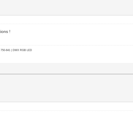
ions !
go 750-841 | DMX RGB LED