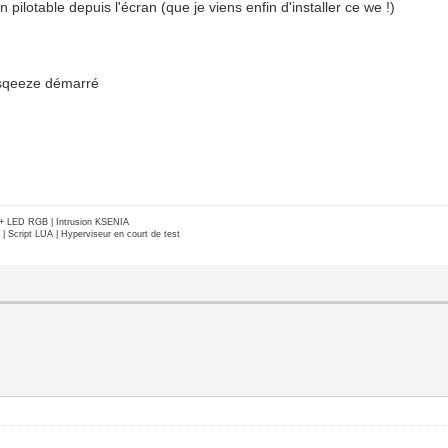
ilotable depuis l'écran (que je viens enfin d'installer ce we !)
 sqeeze démarré
e + LED RGB | Intrusion KSENIA
Script LUA | Hyperviseur en court de test