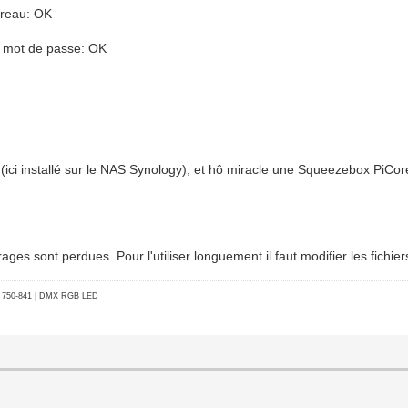
bureau: OK
t mot de passe: OK
 (ici installé sur le NAS Synology), et hô miracle une Squeezebox PiCo
s sont perdues. Pour l'utiliser longuement il faut modifier les fichier
go 750-841 | DMX RGB LED