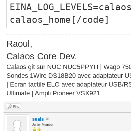
EINA_LOG_LEVELS=calao
calaos_home[/code]
Raoul,
Calaos Core Dev.
Calaos git sur NUC NUC5PPYH | Wago 750-
Sondes 1Wire DS18B20 avec adaptateur 
| Ecran tactile ELO avec adaptateur USB/R
Ultimate | Ampli Pioneer VSX921
Find
seals
Junior Member