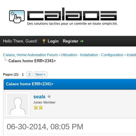
Hello There, Guest!
Login
Register
Calaos, Home Automation Forum
›
Utilisation - Installation - Configuration
›
Insta
Calaos home ERR<2341>
ge
Pages (2):
1
2
Next »
Calaos home ERR<2341>
seals
Junior Member
06-30-2014, 08:05 PM