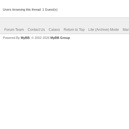
Users browsing this thread: 1 Guest(s)
Forum Team
Contact Us
Calaos
Return to Top
Lite (Archive) Mode
Mar
Powered By
MyBB
, © 2002-2026
MyBB Group
.