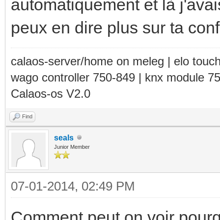
automatiquement et là j'ava
peux en dire plus sur ta con
calaos-server/home on meleg | elo touc
wago controller 750-849 | knx module 7
Calaos-os V2.0
Find
seals
Junior Member
07-01-2014, 02:49 PM
Comment peut on voir pourqu