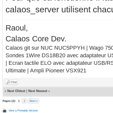
calaos_server utilisent cha
Raoul,
Calaos Core Dev.
Calaos git sur NUC NUC5PPYH | Wago 750-
Sondes 1Wire DS18B20 avec adaptateur 
| Ecran tactile ELO avec adaptateur USB/R
Ultimate | Ampli Pioneer VSX921
Find
«
Next Oldest
|
Next Newest
»
Pages (2):
1
2
Next »
View a Printable Version