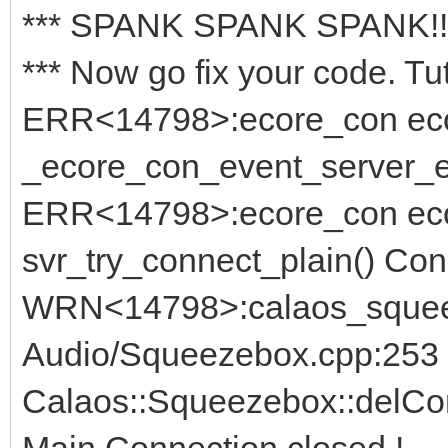
*** SPANK SPANK SPANK!!
*** Now go fix your code. Tut 
ERR<14798>:ecore_con eco
_ecore_con_event_server_er
ERR<14798>:ecore_con eco
svr_try_connect_plain() Con
WRN<14798>:calaos_sque
Audio/Squeezebox.cpp:253 
Calaos::Squeezebox::delCo
Main Connection closed !