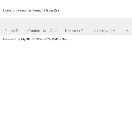
Users browsing this thread: 1 Guest(s)
Forum Team
Contact Us
Calaos
Return to Top
Lite (Archive) Mode
Mar
Powered By
MyBB
, © 2002-2026
MyBB Group
.