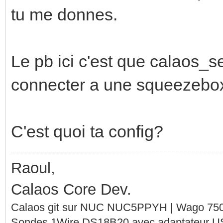
tu me donnes.
Le pb ici c'est que calaos_s
connecter a une squeezebox 
C'est quoi ta config?
Raoul,
Calaos Core Dev.
Calaos git sur NUC NUC5PPYH | Wago 750-
Sondes 1Wire DS18B20 avec adaptateur 