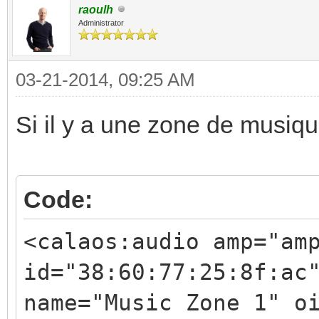
raoulh
Administrator
03-21-2014, 09:25 AM
Si il y a une zone de musiq
Code:
<calaos:audio amp="am
id="38:60:77:25:8f:ac
name="Music Zone 1" o