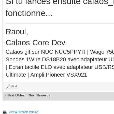
Si tu lances ensuite calaos_
fonctionne...
Raoul,
Calaos Core Dev.
Calaos git sur NUC NUC5PPYH | Wago 750-
Sondes 1Wire DS18B20 avec adaptateur 
| Ecran tactile ELO avec adaptateur USB/R
Ultimate | Ampli Pioneer VSX921
Find
«
Next Oldest
|
Next Newest
»
View a Printable Version