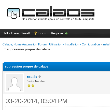
Hello There, Guest!
Login
Register
Calaos, Home Automation Forum
›
Utilisation - Installation - Configuration
›
Insta
supression propre de calaos
ge
supression propre de calaos
seals
Junior Member
03-20-2014, 03:04 PM