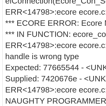
elConnection(Ecore_Con_Serv
ERR<14798>:ecore ecore.c:
*** ECORE ERROR: Ecore Ma
*** IN FUNCTION: ecore_co
ERR<14798>:ecore ecore.c:5
handle is wrong type
Expected: 77665544 - <
Supplied: 7420676e - <U
ERR<14798>:ecore ecore.c:5
NAUGHTY PROGRAMMER!