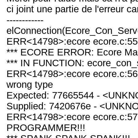
ci joint une partie de l'erreur car
------------
elConnection(Ecore_Con_Server*
ERR<14798>:ecore ecore.c:558
*** ECORE ERROR: Ecore Magi
*** IN FUNCTION: ecore_con_s
ERR<14798>:ecore ecore.c:568 
wrong type
Expected: 77665544 - <UNK
Supplied: 7420676e - <UNK
ERR<14798>:ecore ecore.c:57
PROGRAMMER!!!