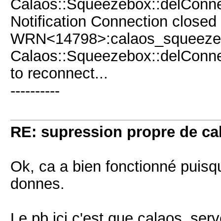
Calaos::Squeezebox::delConne
Notification Connection closed 
WRN<14798>:calaos_squeezeb
Calaos::Squeezebox::delConne
to reconnect...
----------
RE: supression propre de ca
Ok, ca a bien fonctionné puisqu
donnes.
Le pb ici c'est que calaos_serv