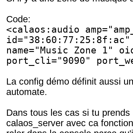
Code:
<calaos:audio amp="amp
id="38:60:77:25:8f:ac"
name="Music Zone 1" oi
port_cli="9090" port_w
La config démo définit aussi u
automate.
Dans tous les cas si tu prends
calaos_server avec ca fonctionn