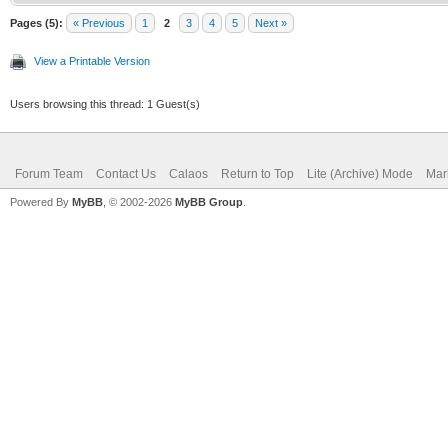
Pages (5):
« Previous
1
2
3
4
5
Next »
View a Printable Version
Users browsing this thread: 1 Guest(s)
Forum Team
Contact Us
Calaos
Return to Top
Lite (Archive) Mode
Mar
Powered By
MyBB
, © 2002-2026
MyBB Group
.