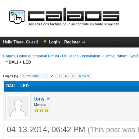
Hello There, Guest!
Login
Register
Calaos, Home Automation Forum
›
Utilisation - Installation - Configuration
›
Systè
DALI + LED
ge
Pages (5):
« Previous
1
2
3
4
5
Next »
DALI + LED
tony
Member
04-13-2014, 06:42 PM
(This post was 