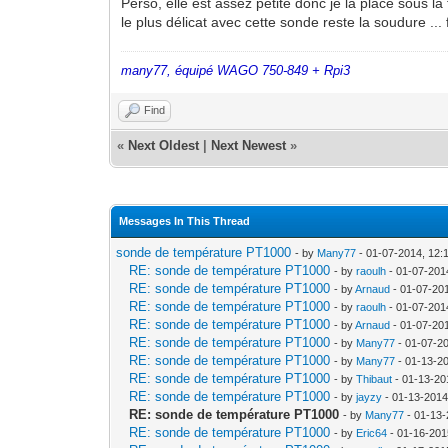
Perso, elle est assez petite donc je la place sous la f
le plus délicat avec cette sonde reste la soudure ...
many77, équipé WAGO 750-849 + Rpi3
Find
«
Next Oldest
|
Next Newest
»
Messages In This Thread
sonde de température PT1000
- by
Many77
- 01-07-2014, 12:
RE: sonde de température PT1000
- by
raoulh
- 01-07-201
RE: sonde de température PT1000
- by
Arnaud
- 01-07-20
RE: sonde de température PT1000
- by
raoulh
- 01-07-201
RE: sonde de température PT1000
- by
Arnaud
- 01-07-20
RE: sonde de température PT1000
- by
Many77
- 01-07-2
RE: sonde de température PT1000
- by
Many77
- 01-13-2
RE: sonde de température PT1000
- by
Thibaut
- 01-13-20
RE: sonde de température PT1000
- by
jayzy
- 01-13-2014
RE: sonde de température PT1000
- by
Many77
- 01-13-
RE: sonde de température PT1000
- by
Eric64
- 01-16-201