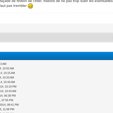
açade de finition de l'inter, histoire de ne pas trop subir les éventuelles
 faut pas trembler
13 AM
4, 10:02 AM
14, 10:15 AM
4, 10:20 AM
14, 10:43 AM
014, 10:19 PM
014, 10:43 AM
14, 06:38 PM
, 07:55 PM
2014, 08:41 PM
5, 11:08 PM