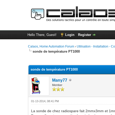
Hello There, Guest!
Login
Register
Calaos, Home Automation Forum
›
Utilisation - Installation - C
sonde de température PT1000
0 Vote(s) - 0 Average
1
2
3
4
5
sonde de température PT1000
Many77
Member
01-13-2014, 08:41 PM
La sonde de chez radiospare fait 2mmx3mm et 1mm d