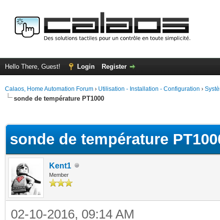
Hello There, Guest!
Login
Register
Calaos, Home Automation Forum
›
Utilisation - Installation - Configuration
›
Systè
sonde de température PT1000
ge
sonde de température PT100
Kent1
Member
02-10-2016, 09:14 AM