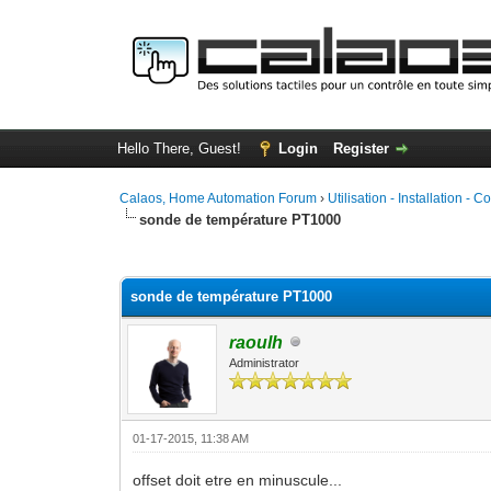
Hello There, Guest!
Login
Register
Calaos, Home Automation Forum
›
Utilisation - Installation - C
sonde de température PT1000
0 Vote(s) - 0 Average
1
2
3
4
5
sonde de température PT1000
raoulh
Administrator
01-17-2015, 11:38 AM
offset doit etre en minuscule...