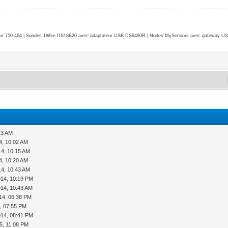
r 750-464 | Sondes 1Wire DS18B20 avec adaptateur USB DS9490R | Nodes MySensors avec gateway USB 
13 AM
4, 10:02 AM
14, 10:15 AM
4, 10:20 AM
14, 10:43 AM
014, 10:19 PM
014, 10:43 AM
14, 06:38 PM
, 07:55 PM
014, 08:41 PM
5, 11:08 PM