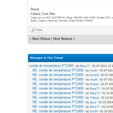
Raoul,
Calaos Core Dev.
Calaos git sur NUC NUC5PPYH | Wago 750-849 | DALI RGB | Sondes NTC su
Radio | Logitech Harmony Ultimate | Ampli Pioneer VSX921
Find
«
Next Oldest
|
Next Newest
»
Messages In This Thread
sonde de température PT1000
- by
Many77
- 01-07-2014, 12:
RE: sonde de température PT1000
- by
raoulh
- 01-07-201
RE: sonde de température PT1000
- by
Arnaud
- 01-07-20
RE: sonde de température PT1000
- by
raoulh
- 01-07-201
RE: sonde de température PT1000
- by
Arnaud
- 01-07-20
RE: sonde de température PT1000
- by
Many77
- 01-07-2
RE: sonde de température PT1000
- by
Many77
- 01-13-2
RE: sonde de température PT1000
- by
Thibaut
- 01-13-20
RE: sonde de température PT1000
- by
jayzy
- 01-13-2014
RE: sonde de température PT1000
- by
Many77
- 01-13-2
RE: sonde de température PT1000
- by
Eric64
- 01-16-201