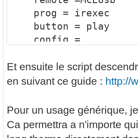
prog = irexec
button = play
config =
/home/nico/script/des
repeat = 0
Et ensuite le script descend
delay = 0
en suivant ce guide :
http://
end
Pour un usage générique, je 
Ca permettra a n'importe qui 