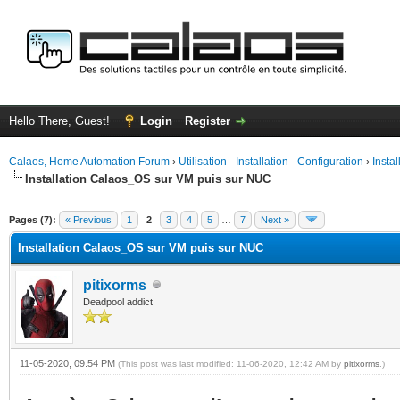
Hello There, Guest!
Login
Register
Calaos, Home Automation Forum
›
Utilisation - Installation - Configuration
›
Insta
Installation Calaos_OS sur VM puis sur NUC
ge
Pages (7):
« Previous
1
2
3
4
5
…
7
Next »
Installation Calaos_OS sur VM puis sur NUC
pitixorms
Deadpool addict
11-05-2020, 09:54 PM
(This post was last modified: 11-06-2020, 12:42 AM by
pitixorms
.)