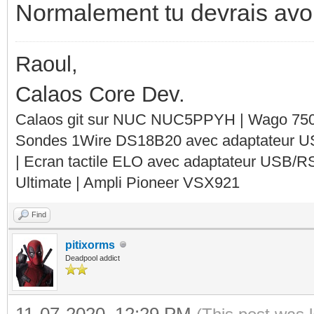
Normalement tu devrais avoir
Raoul,
Calaos Core Dev.
Calaos git sur NUC NUC5PPYH | Wago 750-
Sondes 1Wire DS18B20 avec adaptateur 
| Ecran tactile ELO avec adaptateur USB/R
Ultimate | Ampli Pioneer VSX921
Find
pitixorms
Deadpool addict
11-07-2020, 12:29 PM