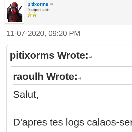
pitixorms
Deadpool addict
11-07-2020, 09:20 PM
pitixorms Wrote:
raoulh Wrote:
Salut,
D'apres tes logs calaos-se