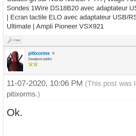
Sondes 1Wire DS18B20 avec adaptateur 
| Ecran tactile ELO avec adaptateur USB/R
Ultimate | Ampli Pioneer VSX921
Find
pitixorms
Deadpool addict
11-07-2020, 10:06 PM
(This post was 
pitixorms
.)
Ok.