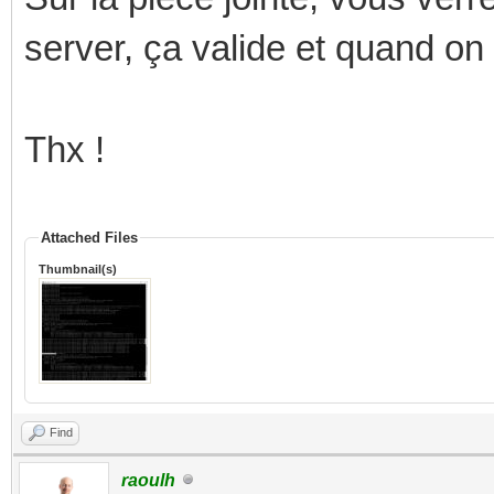
server, ça valide et quand on vé
Thx !
Attached Files
Thumbnail(s)
Find
raoulh