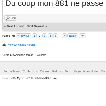
Du coup mon 881 ne passe p
Find
«
Next Oldest
|
Next Newest
»
Pages (7):
« Previous
1
2
3
4
5
…
7
Next »
View a Printable Version
Users browsing this thread: 2 Guest(s)
Forum Team
Contact Us
Calaos
Return to Top
Lite (Archive) Mode
Mar
Powered By
MyBB
, © 2002-2026
MyBB Group
.