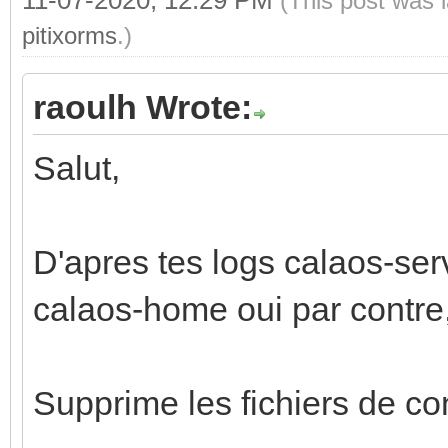
(This post was 
pitixorms
.)
raoulh Wrote:
Salut,
D'apres tes logs calaos-ser
calaos-home oui par contre, c
Supprime les fichiers de con