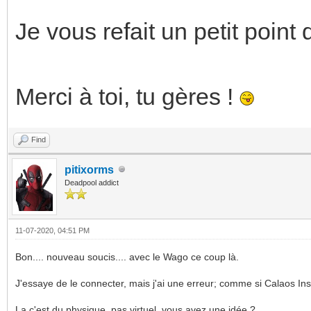
Je vous refait un petit point 
Merci à toi, tu gères !
Find
pitixorms
Deadpool addict
11-07-2020, 04:51 PM
Bon.... nouveau soucis.... avec le Wago ce coup là.
J'essaye de le connecter, mais j'ai une erreur; comme si Calaos Inst
La c'est du physique, pas virtuel, vous avez une idée ?