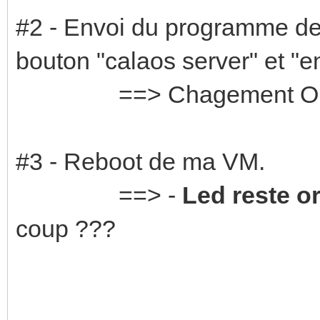
#2 - Envoi du programme depu
bouton "calaos server" et "en
==> Chagement OK
#3 - Reboot de ma VM.
==> -
Led reste o
coup ???