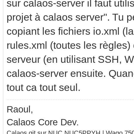
sur calaos-server il faut uti
projet à calaos server". Tu 
copiant les fichiers io.xml (l
rules.xml (toutes les règles)
serveur (en utilisant SSH, W
calaos-server ensuite. Quand t
tout ca tout seul.
Raoul,
Calaos Core Dev.
Calaos git sur NUC NUC5PPYH | Wago 750-