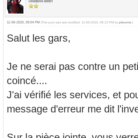
Deadpool addict
11-06-2020, 09:04 PM
(This post was last modified: 11-06-2020, 09:13 PM by
pitixorms
.)
Salut les gars,
Je ne serai pas contre un pet
coincé....
J'ai vérifié les services, et p
message d'erreur me dit l'inve
Sur la pièce jointe, vous verre