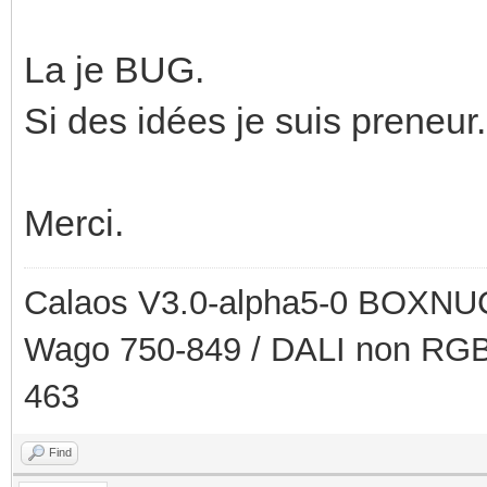
La je BUG.
Si des idées je suis preneur.
Merci.
Calaos V3.0-alpha5-0 BOXNUC
Wago 750-849 / DALI non RGB
463
Find