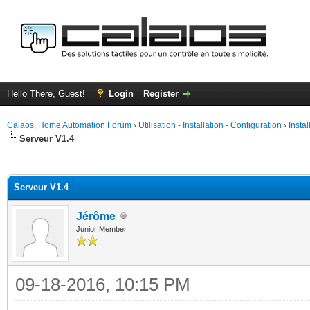
Hello There, Guest!
Login
Register
Calaos, Home Automation Forum
›
Utilisation - Installation - Configuration
›
Insta
Serveur V1.4
ge
Serveur V1.4
Jérôme
Junior Member
09-18-2016, 10:15 PM