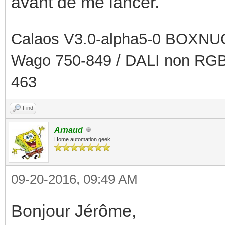
avant de me lancer.
Calaos V3.0-alpha5-0 BOXNUC
Wago 750-849 / DALI non RGB
463
Find
Arnaud
Home automation geek
09-20-2016, 09:49 AM
Bonjour Jérôme,