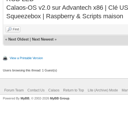
Calaos-OS v2.0 sur Advantech x86 | Clé U
Squeezebox | Raspberry & Scripts maison
Find
«
Next Oldest
|
Next Newest
»
View a Printable Version
Users browsing this thread: 1 Guest(s)
Forum Team
Contact Us
Calaos
Return to Top
Lite (Archive) Mode
Mar
Powered By
MyBB
, © 2002-2026
MyBB Group
.