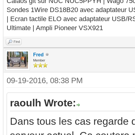
Calaos git sur NUC NUC5PPYH | Wago 750-
Sondes 1Wire DS18B20 avec adaptateur 
| Ecran tactile ELO avec adaptateur USB/R
Ultimate | Ampli Pioneer VSX921
Find
Fred
Member
09-19-2016, 08:38 PM
raoulh Wrote:
Dans tous les cas regarde d