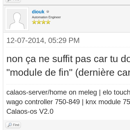
diouk
Automation Engineer
12-07-2014, 05:29 PM
non ça ne suffit pas car tu d
"module de fin" (dernière cart
calaos-server/home on meleg | elo touc
wago controller 750-849 | knx module 7
Calaos-os V2.0
Find