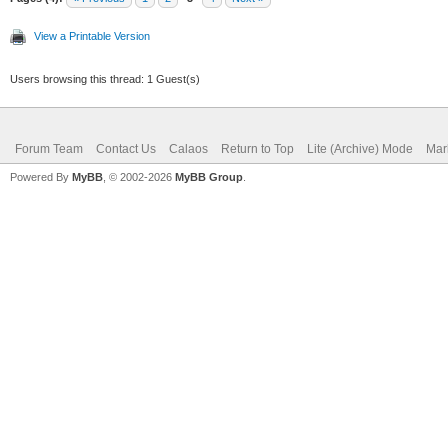
View a Printable Version
Users browsing this thread: 1 Guest(s)
Forum Team
Contact Us
Calaos
Return to Top
Lite (Archive) Mode
Mar
Powered By
MyBB
, © 2002-2026
MyBB Group
.