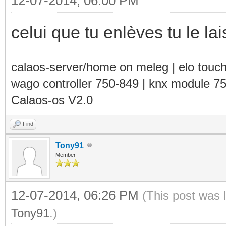
12-07-2014, 06:00 PM
celui que tu enlèves tu le la
calaos-server/home on meleg | elo touc
wago controller 750-849 | knx module 7
Calaos-os V2.0
Find
Tony91
Member
12-07-2014, 06:26 PM
(This post was 
Tony91
.)