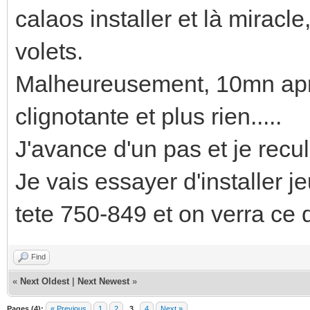
calaos installer et là miracl
volets.
Malheureusement, 10mn aprè
clignotante et plus rien.....
J'avance d'un pas et je recul
Je vais essayer d'installer je
tete 750-849 et on verra ce
Find
«
Next Oldest
|
Next Newest
»
Pages (4):
« Previous
1
2
3
4
Next »