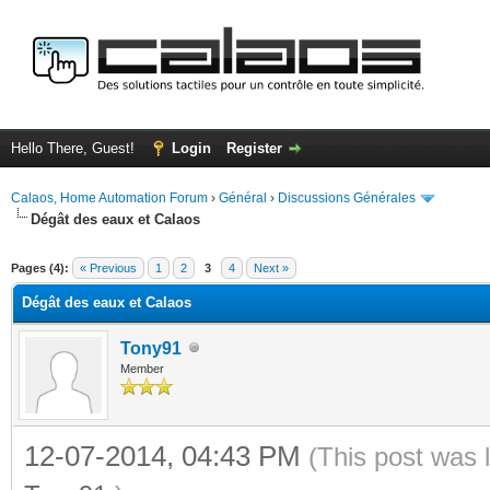
Hello There, Guest!
Login
Register
Calaos, Home Automation Forum
›
Général
›
Discussions Générales
Dégât des eaux et Calaos
ge
Pages (4):
« Previous
1
2
3
4
Next »
Dégât des eaux et Calaos
Tony91
Member
12-07-2014, 04:43 PM
(This post was 