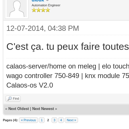
Automation Engineer
12-07-2014, 04:38 PM
C'est ça. tu peux faire toute
calaos-server/home on meleg | elo touc
wago controller 750-849 | knx module 7
Calaos-os V2.0
Find
«
Next Oldest
|
Next Newest
»
Pages (4):
« Previous
1
2
3
4
Next »