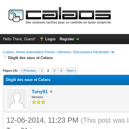
Hello There, Guest!
Login
Register
Calaos, Home Automation Forum
›
Général
›
Discussions Générales
Dégât des eaux et Calaos
ge
Pages (4):
« Previous
1
2
3
4
Next »
Dégât des eaux et Calaos
Tony91
Member
12-06-2014, 11:23 PM
(This post was 