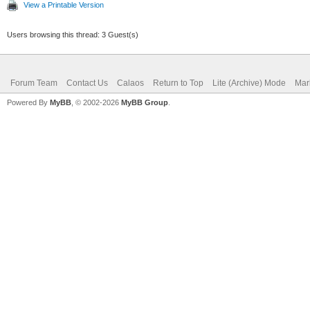
View a Printable Version
Users browsing this thread: 3 Guest(s)
Forum Team
Contact Us
Calaos
Return to Top
Lite (Archive) Mode
Mar
Powered By
MyBB
, © 2002-2026
MyBB Group
.