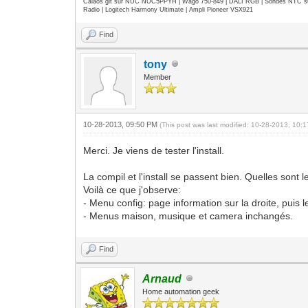
Calaos git sur NUC NUC5PPYH | Wago 750-849 | DALI RGB | Sondes NTC su
Radio | Logitech Harmony Ultimate | Ampli Pioneer VSX921
Find
tony
Member
10-28-2013, 09:50 PM
(This post was last modified: 10-28-2013, 10
Merci. Je viens de tester l'install.
La compil et l'install se passent bien. Quelles sont l
Voilà ce que j'observe:
- Menu config: page information sur la droite, puis 
- Menus maison, musique et camera inchangés.
Find
Arnaud
Home automation geek