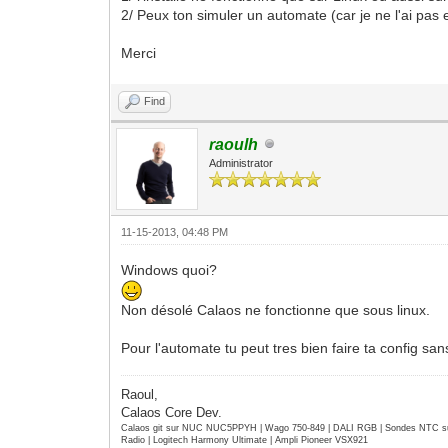
2/ Peux ton simuler un automate (car je ne l'ai pas 
Merci
Find
raoulh
Administrator
11-15-2013, 04:48 PM
Windows quoi?
Non désolé Calaos ne fonctionne que sous linux.
Pour l'automate tu peut tres bien faire ta config sans
Raoul,
Calaos Core Dev.
Calaos git sur NUC NUC5PPYH | Wago 750-849 | DALI RGB | Sondes NTC su
Radio | Logitech Harmony Ultimate | Ampli Pioneer VSX921