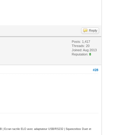
Reply
Posts: 1,417
Threads: 20
Joined: Aug 2013
Reputation:
8
#28
| Ecran tactile ELO avec adaptateur USB/RS232 | Squeezebox Duet et