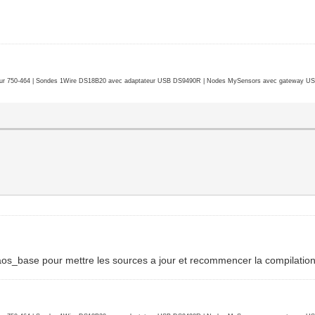
r 750-464 | Sondes 1Wire DS18B20 avec adaptateur USB DS9490R | Nodes MySensors avec gateway USB 
calaos_base pour mettre les sources a jour et recommencer la compilation