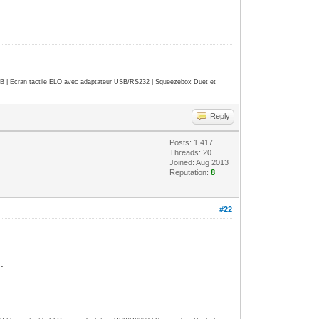
| Ecran tactile ELO avec adaptateur USB/RS232 | Squeezebox Duet et
Reply
Posts: 1,417
Threads: 20
Joined: Aug 2013
Reputation:
8
#22
.