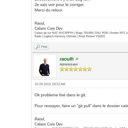
Je vais voir pour le corriger.
Merci du retour.
Raoul,
Calaos Core Dev.
Calaos git sur NUC NUC5PPYH | Wago 750-849 | DALI RGB | Sondes NTC su
Radio | Logitech Harmony Ultimate | Ampli Pioneer VSX921
Find
raoulh
Administrator
10-28-2013, 09:52 AM
Ok probleme fixé dans le git.
Pour ressayer, faire un "git pull" dans le dossier 
Raoul,
Calaos Core Dev.