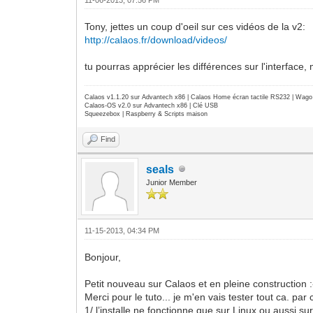
Tony, jettes un coup d'oeil sur ces vidéos de la v2:
http://calaos.fr/download/videos/
tu pourras apprécier les différences sur l'interface
Calaos v1.1.20 sur Advantech x86 | Calaos Home écran tactile RS232 | Wa
Calaos-OS v2.0 sur Advantech x86 | Clé USB
Squeezebox | Raspberry & Scripts maison
Find
seals
Junior Member
11-15-2013, 04:34 PM
Bonjour,
Petit nouveau sur Calaos et en pleine construction :
Merci pour le tuto... je m'en vais tester tout ca. par
1/ l’installe ne fonctionne que sur Linux ou aussi 