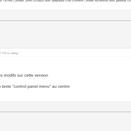
r 750-464 | Sondes 1Wire DS18B20 avec adaptateur USB DS9490R | Nodes MySensors avec gateway USB 
:17 PM by
tony
.)
es modifs sur cette version.
le texte "control panel menu" au centre.