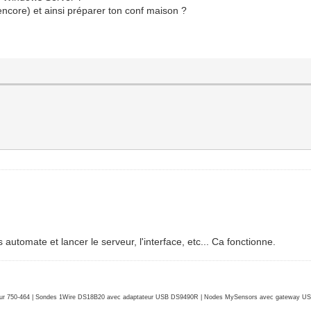
encore) et ainsi préparer ton conf maison ?
 automate et lancer le serveur, l'interface, etc... Ca fonctionne.
r 750-464 | Sondes 1Wire DS18B20 avec adaptateur USB DS9490R | Nodes MySensors avec gateway USB 