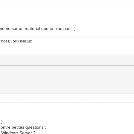
, même sur un matériel que tu n'as pas :-)
go 750-841 | DMX RGB LED
-)
 contre petites questions :
sur Windows Server ?