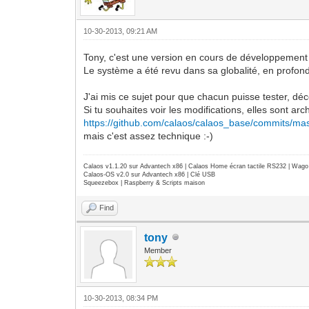
10-30-2013, 09:21 AM
Tony, c'est une version en cours de développement
Le système a été revu dans sa globalité, en profond
J'ai mis ce sujet pour que chacun puisse tester, déc
Si tu souhaites voir les modifications, elles sont arch
https://github.com/calaos/calaos_base/commits/ma
mais c'est assez technique :-)
Calaos v1.1.20 sur Advantech x86 | Calaos Home écran tactile RS232 | Wa
Calaos-OS v2.0 sur Advantech x86 | Clé USB
Squeezebox | Raspberry & Scripts maison
Find
tony
Member
10-30-2013, 08:34 PM