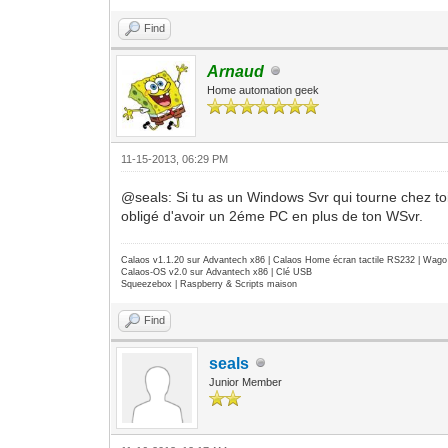
Find
Arnaud
Home automation geek
11-15-2013, 06:29 PM
@seals: Si tu as un Windows Svr qui tourne chez to
obligé d'avoir un 2éme PC en plus de ton WSvr.
Calaos v1.1.20 sur Advantech x86 | Calaos Home écran tactile RS232 | Wa
Calaos-OS v2.0 sur Advantech x86 | Clé USB
Squeezebox | Raspberry & Scripts maison
Find
seals
Junior Member