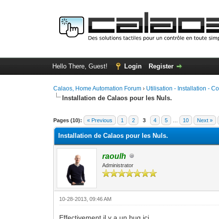
Hello There, Guest!
Login
Register
Calaos, Home Automation Forum
›
Utilisation - Installation - C
Installation de Calaos pour les Nuls.
0 Vote(s) - 0 Average
1
2
3
4
5
Pages (10):
« Previous
1
2
3
4
5
…
10
Next »
Installation de Calaos pour les Nuls.
raoulh
Administrator
10-28-2013, 09:46 AM
Effectivement il y a un bug ici...