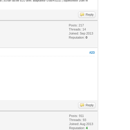
| Ecran tactile ELO avec adaptateur USB/RS232 | Squeezebox Duet et
Reply
Posts: 217
Threads: 14
Joined: Sep 2013
Reputation:
0
#23
Reply
Posts: 911
Threads: 93
Joined: Aug 2013
Reputation:
4