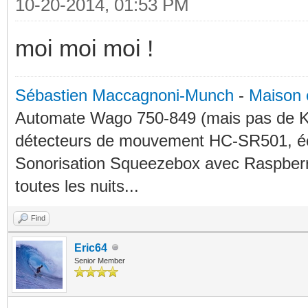
10-20-2014, 01:53 PM
moi moi moi !
Sébastien Maccagnoni-Munch
-
Maison 
Automate Wago 750-849 (mais pas de KN
détecteurs de mouvement HC-SR501, éc
Sonorisation Squeezebox avec Raspberry
toutes les nuits...
Find
Eric64
Senior Member