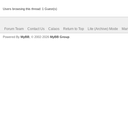
Users browsing this thread: 1 Guest(s)
Forum Team
Contact Us
Calaos
Return to Top
Lite (Archive) Mode
Mar
Powered By
MyBB
, © 2002-2026
MyBB Group
.