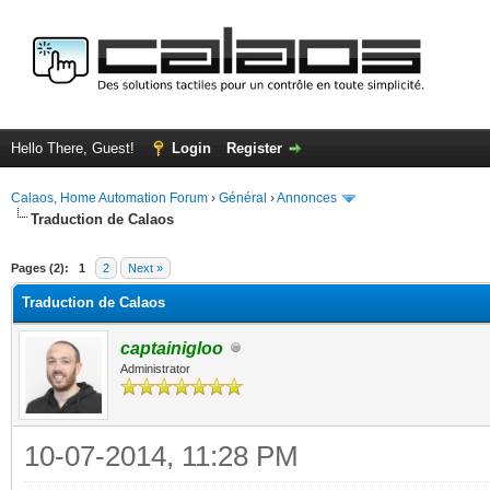
Hello There, Guest!
Login
Register
Calaos, Home Automation Forum
›
Général
›
Annonces
Traduction de Calaos
ge
Pages (2):
1
2
Next »
Traduction de Calaos
captainigloo
Administrator
10-07-2014, 11:28 PM