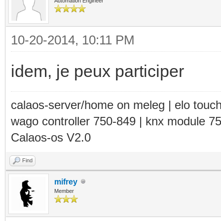
Automation Engineer
10-20-2014, 10:11 PM
idem, je peux participer
calaos-server/home on meleg | elo touc
wago controller 750-849 | knx module 7
Calaos-os V2.0
Find
mifrey
Member