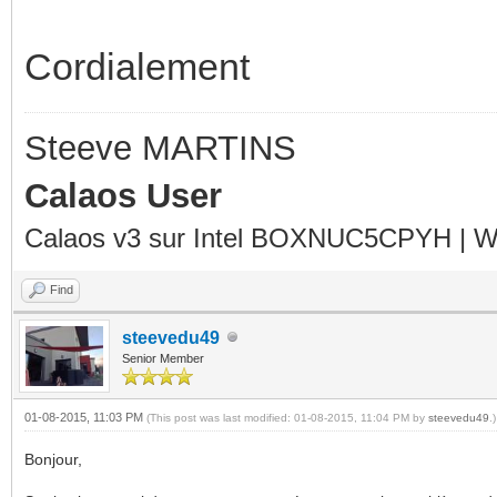
Cordialement
Steeve MARTINS
Calaos User
Calaos v3 sur Intel BOXNUC5CPYH | Wa
Find
steevedu49
Senior Member
01-08-2015, 11:03 PM
(This post was last modified: 01-08-2015, 11:04 PM by
steevedu49
.)
Bonjour,