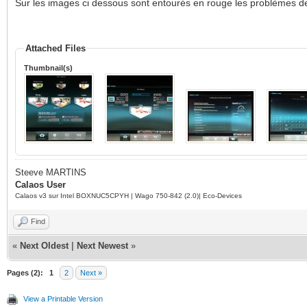
Sur les images ci dessous sont entourés en rouge les problèmes de 
Attached Files
Thumbnail(s)
Steeve MARTINS
Calaos User
Calaos v3 sur Intel BOXNUC5CPYH | Wago 750-842 (2.0)| Eco-Devices
Find
«
Next Oldest
|
Next Newest
»
Pages (2):
1
2
Next »
View a Printable Version