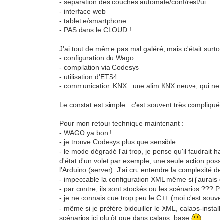
- séparation des couches automate/conf/rest/ui
- interface web
- tablette/smartphone
- PAS dans le CLOUD !
J'ai tout de même pas mal galéré, mais c'était sur
- configuration du Wago
- compilation via Codesys
- utilisation d'ETS4
- communication KNX : une alim KNX neuve, qui ne fo
Le constat est simple : c'est souvent très compliqu
Pour mon retour technique maintenant :
- WAGO ya bon !
- je trouve Codesys plus que sensible...
- le mode dégradé l'ai trop, je pense qu'il faudrai
d'état d'un volet par exemple, une seule action pos
l'Arduino (server). J'ai cru entendre la complexité
- impeccable la configuration XML même si j'aurais
- par contre, ils sont stockés ou les scénarios ??? P
- je ne connais que trop peu le C++ (moi c'est souv
- même si je préfère bidouiller le XML, calaos-insta
scénarios ici plutôt que dans calaos_base