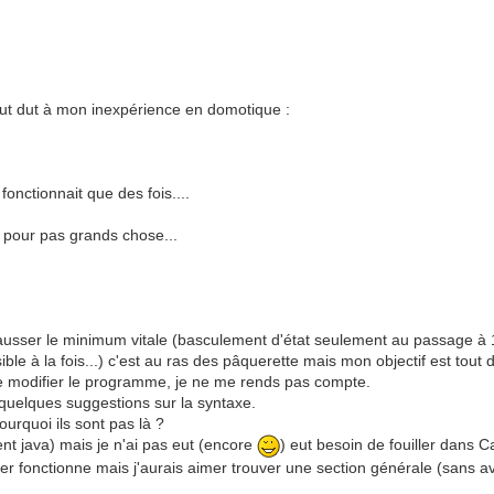
tout dut à mon inexpérience en domotique :
nctionnait que des fois....
é pour pas grands chose...
t hausser le minimum vitale (basculement d'état seulement au passage à
sible à la fois...) c'est au ras des pâquerette mais mon objectif est 
 de modifier le programme, je ne me rends pas compte.
 quelques suggestions sur la syntaxe.
ourquoi ils sont pas là ?
ent java) mais je n'ai pas eut (encore
) eut besoin de fouiller dans 
ller fonctionne mais j'aurais aimer trouver une section générale (sans a