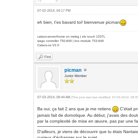
07-02-2014, 04:17 PM
eh bien, t'es bavard toi! bienvenue picman
calaos-server/home on meleg | elo touch 1537L
wago controller 750-849 | knx module 753-646
Calaos-os V2.0
Find
picman
Junior Member
07-03-2014, 08:44 AM
(This post was last modified: 07-03-2014, 08:
Ba oui, ça fait 2 ans que je me retiens
C'était p
jamais fait de domotique. Au début, j'avais des dou
par la complexité de mise en œuvre, pas par une fa
D'ailleurs, je viens de découvrir que tu étais Nant
curieux d'échanger sur le sujet...