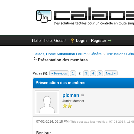
Hello There, Guest!
Login
Register
Calaos, Home Automation Forum
›
Général
›
Discussions Gén
Présentation des membres
0 Vote(s) - 0 Average
1
2
3
4
5
Pages (5):
« Previous
1
2
3
4
5
Next »
Présentation des membres
picman
Junior Member
07-02-2014, 03:18 PM
(This post was last modified: 07-03-2014, 11:
Bonjour,