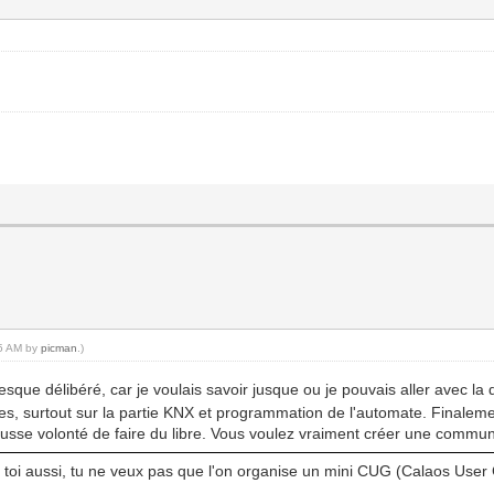
55 AM by
picman
.)
resque délibéré, car je voulais savoir jusque ou je pouvais aller avec l
tes, surtout sur la partie KNX et programmation de l'automate. Finaleme
usse volonté de faire du libre. Vous voulez vraiment créer une communa
ais toi aussi, tu ne veux pas que l'on organise un mini CUG (Calaos User