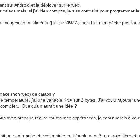
ment sur Android et la déployer sur le web.
 de calaos mais, si j'ai bien compris, je suis contraint pour programmer l
 ni ma gestion multimédia (j'utilise XBMC, mais l'un n'empêche pas l'autr
erface (non web) de calaos ?
de température, j'ai une variable KNX sur 2 bytes. J'ai voulu rajouter 
compiler... Quelqu'un aurait une idée ?
, vous avez presque réalisé toutes mes espérances, je continuerais à vo
'était une entreprise et c'est maintenant (seulement ?) un projet libre