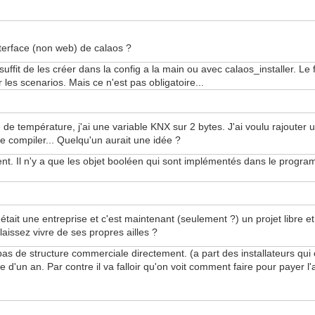
nterface (non web) de calaos ?
suffit de les créer dans la config a la main ou avec calaos_installer. Le
r les scenarios. Mais ce n'est pas obligatoire...
 de température, j'ai une variable KNX sur 2 bytes. J'ai voulu rajouter
e compiler... Quelqu'un aurait une idée ?
t. Il n'y a que les objet booléen qui sont implémentés dans le progr
 c'était une entreprise et c'est maintenant (seulement ?) un projet lib
laissez vivre de ses propres ailles ?
pas de structure commerciale directement. (a part des installateurs qui co
ée d'un an. Par contre il va falloir qu'on voit comment faire pour payer