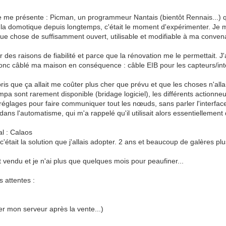
, je me présente : Picman, un programmeur Nantais (bientôt Rennais...) 
la domotique depuis longtemps, c'était le moment d'expérimenter. Je me
elque chose de suffisamment ouvert, utilisable et modifiable à ma conve
 des raisons de fiabilité et parce que la rénovation me le permettait. J'a
onc câblé ma maison en conséquence : câble EIB pour les capteurs/inter
pris que ça allait me coûter plus cher que prévu et que les choses n'all
ympa sont rarement disponible (bridage logiciel), les différents actionne
 réglages pour faire communiquer tout les nœuds, sans parler l'interface 
 dans l'automatisme, qui m'a rappelé qu'il utilisait alors essentielleme
al : Calaos
était la solution que j'allais adopter. 2 ans et beaucoup de galères plu
vendu et je n'ai plus que quelques mois pour peaufiner...
s attentes :
er mon serveur après la vente...)