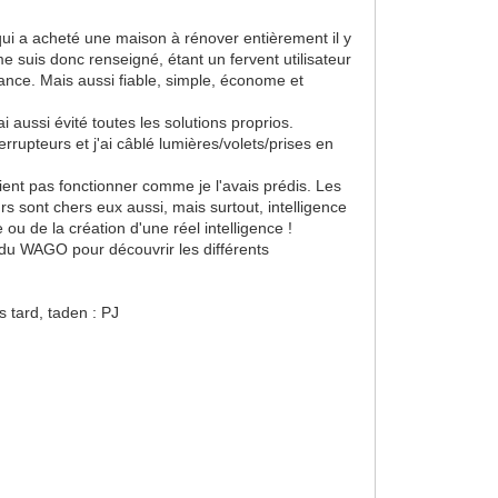
qui a acheté une maison à rénover entièrement il y
 suis donc renseigné, étant un fervent utilisateur
nance. Mais aussi fiable, simple, économe et
i aussi évité toutes les solutions proprios.
rupteurs et j'ai câblé lumières/volets/prises en
aient pas fonctionner comme je l'avais prédis. Les
urs sont chers eux aussi, mais surtout, intelligence
ou de la création d'une réel intelligence !
nt du WAGO pour découvrir les différents
s tard, taden : PJ