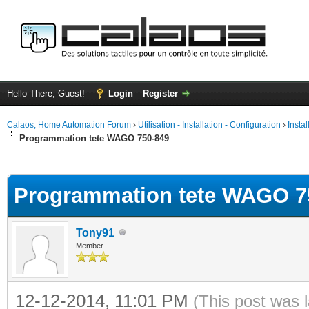
Hello There, Guest!
Login
Register
Calaos, Home Automation Forum
›
Utilisation - Installation - Configuration
›
Insta
Programmation tete WAGO 750-849
ge
Programmation tete WAGO 7
Tony91
Member
12-12-2014, 11:01 PM
(This post was 