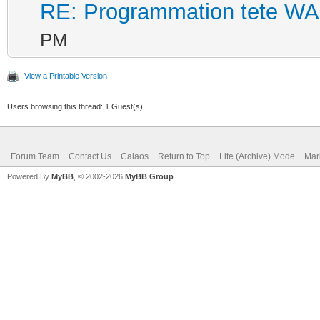
RE: Programmation tete W
PM
View a Printable Version
Users browsing this thread: 1 Guest(s)
Forum Team
Contact Us
Calaos
Return to Top
Lite (Archive) Mode
Mar
Powered By
MyBB
, © 2002-2026
MyBB Group
.