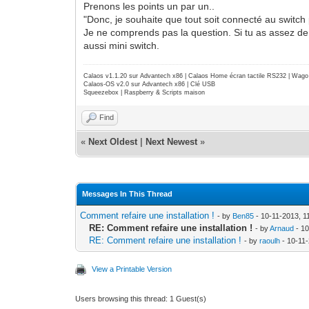
Prenons les points un par un..
"Donc, je souhaite que tout soit connecté au switch 
Je ne comprends pas la question. Si tu as assez de
aussi mini switch.
Calaos v1.1.20 sur Advantech x86 | Calaos Home écran tactile RS232 | Wa
Calaos-OS v2.0 sur Advantech x86 | Clé USB
Squeezebox | Raspberry & Scripts maison
Find
«
Next Oldest
|
Next Newest
»
Messages In This Thread
Comment refaire une installation !
- by
Ben85
- 10-11-2013, 1
RE: Comment refaire une installation !
- by
Arnaud
- 10
RE: Comment refaire une installation !
- by
raoulh
- 10-11
View a Printable Version
Users browsing this thread: 1 Guest(s)