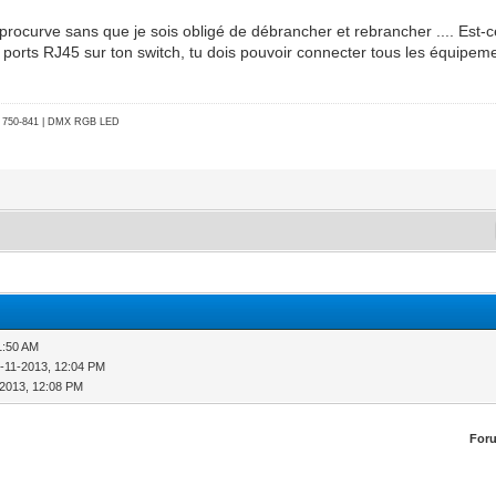
procurve sans que je sois obligé de débrancher et rebrancher .... Est-c
 ports RJ45 sur ton switch, tu dois pouvoir connecter tous les équipe
go 750-841 | DMX RGB LED
1:50 AM
-11-2013, 12:04 PM
-2013, 12:08 PM
For