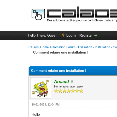
Hello There, Guest!
Login
Register
Calaos, Home Automation Forum
›
Utilisation - Installation - C
Comment refaire une installation !
0 Vote(s) - 0 Average
1
2
3
4
5
Comment refaire une installation !
Arnaud
Home automation geek
10-11-2013, 12:04 PM
Hello