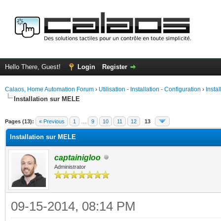
Hello There, Guest!
Login
Register
Calaos, Home Automation Forum
›
Utilisation - Installation - Configuration
›
Insta
Installation sur MELE
ge
Pages (13):
« Previous
1
…
9
10
11
12
13
Installation sur MELE
captainigloo
Administrator
09-15-2014, 08:14 PM