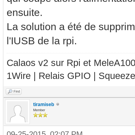
ensuite.
La solution a été de supprim
l'IUSB de la rpi.
Calaos v2 sur Rpi et MeleA1000
1Wire | Relais GPIO | Squeez
Find
tiramiseb
Member
09-25-2015, 02:07 PM