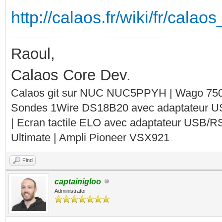
http://calaos.fr/wiki/fr/calao
Raoul,
Calaos Core Dev.
Calaos git sur NUC NUC5PPYH | Wago 750-
Sondes 1Wire DS18B20 avec adaptateur 
| Ecran tactile ELO avec adaptateur USB/R
Ultimate | Ampli Pioneer VSX921
Find
captainigloo
Administrator