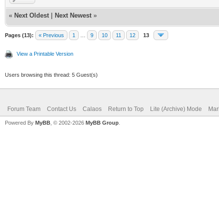
«
Next Oldest
|
Next Newest
»
Pages (13):
« Previous
1
…
9
10
11
12
13
View a Printable Version
Users browsing this thread: 5 Guest(s)
Forum Team
Contact Us
Calaos
Return to Top
Lite (Archive) Mode
Mar
Powered By
MyBB
, © 2002-2026
MyBB Group
.