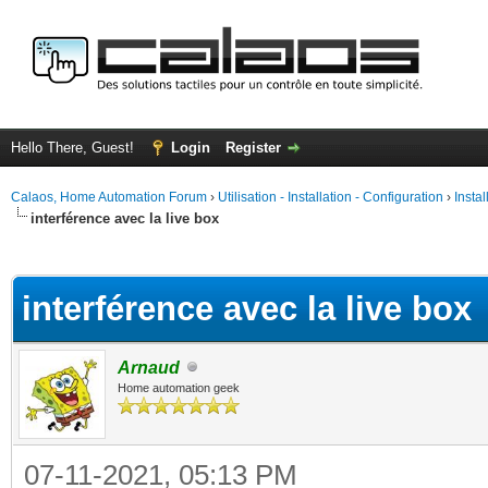
Hello There, Guest!
Login
Register
Calaos, Home Automation Forum
›
Utilisation - Installation - Configuration
›
Insta
interférence avec la live box
ge
interférence avec la live box
Arnaud
Home automation geek
07-11-2021, 05:13 PM