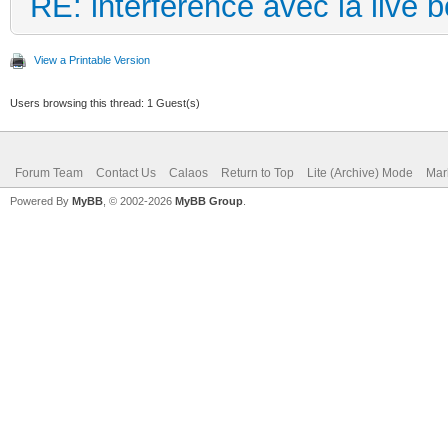
RE: interférence avec la live 
View a Printable Version
Users browsing this thread: 1 Guest(s)
Forum Team
Contact Us
Calaos
Return to Top
Lite (Archive) Mode
Mar
Powered By
MyBB
, © 2002-2026
MyBB Group
.