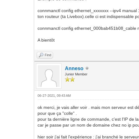
connmanctl config ethernet_xxxxxxx --ipv4 manual 
ton routeur (ta Livebox).celle ci est indispensable p
connmanctl config ethernet_000bab451b08_cable n
A bientôt
Find
Anneso
Junior Member
06-27-2021, 09:43 AM
ok merci, je vais aller voir . mais mon serveur est 
pour que ça "colle" .
pour ta dernière ligne de commande, c'est l'IP de la 
car je passe par un nom de domaine chez no ip pour a
hier soir j'ai fait l'expérience : j'ai branché le serv