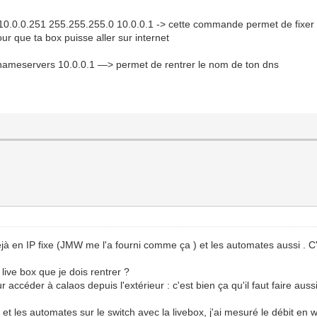
10.0.0.251 255.255.255.0 10.0.0.1 -> cette commande permet de fixer I
our que ta box puisse aller sur internet
ameservers 10.0.0.1 —> permet de rentrer le nom de ton dns
déjà en IP fixe (JMW me l'a fourni comme ça ) et les automates aussi . C
live box que je dois rentrer ?
ccéder à calaos depuis l'extérieur : c'est bien ça qu'il faut faire auss
eur et les automates sur le switch avec la livebox, j'ai mesuré le débit en