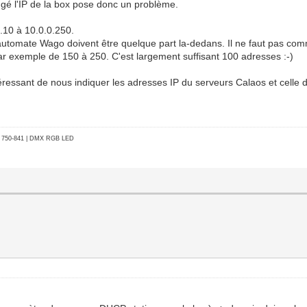
hangé l'IP de la box pose donc un problème.
.10 à 10.0.0.250.
'automate Wago doivent être quelque part la-dedans. Il ne faut pas com
ar exemple de 150 à 250. C'est largement suffisant 100 adresses :-)
 intéressant de nous indiquer les adresses IP du serveurs Calaos et celle 
go 750-841 | DMX RGB LED