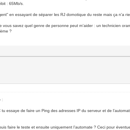
ébit : 65Mb/s.
ligent" en essayant de séparer les RJ domotique du reste mais ça n'a ri
 que vous savez quel genre de personne peut m'aider : un technicien or
blème ?
 :
tu essaye de faire un Ping des adresses IP du serveur et de l’automate.
uis faire le teste et ensuite uniquement l’automate ? Ceci pour éventu