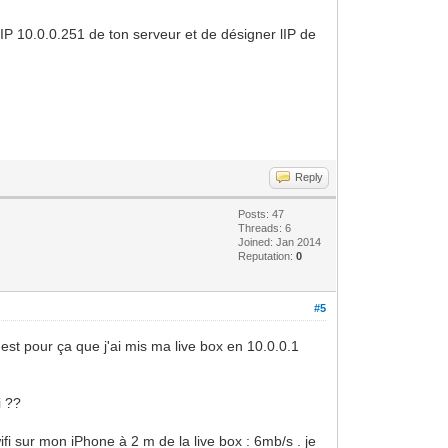
P 10.0.0.251 de ton serveur et de désigner lIP de
Reply
Posts: 47
Threads: 6
Joined: Jan 2014
Reputation:
0
#5
'est pour ça que j'ai mis ma live box en 10.0.0.1
i ??
 wifi sur mon iPhone à 2 m de la live box : 6mb/s . je