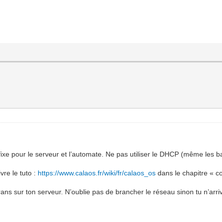
 fixe pour le serveur et l’automate. Ne pas utiliser le DHCP (même les b
vre le tuto :
https://www.calaos.fr/wiki/fr/calaos_os
dans le chapitre « co
rans sur ton serveur. N’oublie pas de brancher le réseau sinon tu n’arr