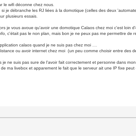
ar le wifi déconne chez nous.
 si je débranche les RJ liées à la domotique (celles des deux 'automate
sur plusieurs essais.
 je vous avoue qu'avoir une domotique Calaos chez moi c'est loin d'être
info, c'était pas le non plan, mais bon je ne peux pas me permettre de r
application calaos quand je ne suis pas chez moi ....
à distance ou avoir internet chez moi (un peu comme choisir entre des 
is je ne suis pas sure de l'avoir fait correctement et personne dans m
IP de ma livebox et apparement le fait que le serveur ait une IP fixe peu