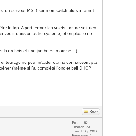
s, du serveur MSI ) sur mon switch alors internet
 le top. A part fermer les volets , on ne sait rien
éinvestir dans un autre système, et en plus je ne
dents en bois et une jambe en mousse....)
on entourage ne peut m'aider car ne connaissent pas
t gêner (même si j'ai complété l'onglet bail DHCP
Reply
Posts: 192
Threads: 23
Joined: Sep 2014
Reputation:
0