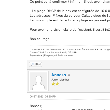
Ce point est à confirmer / infirmer. Si oui, avoir c
- Le plage DHCP de la box est configurée de 10.0.0
Les adresses IP fixes du serveur Calaos et/ou de l
Le plus simple est de réduire la plage en passant p
Pour avoir une vision claire de l'existant, il serait
Bon courage,
Calaos v1.1.20 sur Advantech x86 | Calaos Home écran tactile RS232 | Wa
Calaos-OS v2.0 sur Advantech x86 | Clé USB
Squeezebox | Raspberry & Scripts maison
Find
Anneso
Junior Member
06-27-2021, 06:30 PM
Bonsoir,