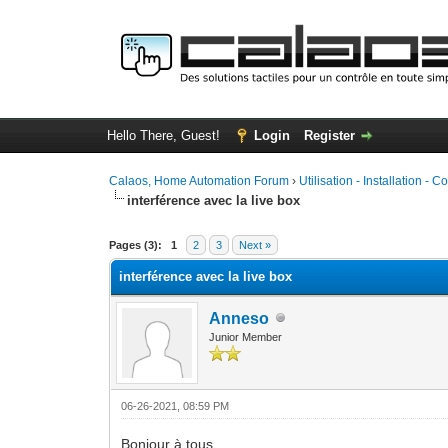
Hello There, Guest!
Login
Register
Calaos, Home Automation Forum
›
Utilisation - Installation - C
interférence avec la live box
0 Vote(s) - 0 Average
1
2
3
4
5
Pages (3):
1
2
3
Next »
interférence avec la live box
Anneso
Junior Member
06-26-2021, 08:59 PM
Bonjour à tous,