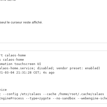
seul le curseur reste affiché.
rt calaos-home
s calaos-home
omation touchscreen UI
laos-home.service; disabled; vendor preset: enabled)
1-03-04 21:31:28 CET; 4s ago
vice
nfig /etc/calaos --cache /home/root/.cache/calaos
rocess --type=zygote --no-sandbox --webengine-schem
rocess --type=zygote --no-sandbox --webengine-schem
rocess --type=zygote --no-sandbox --webengine-schem