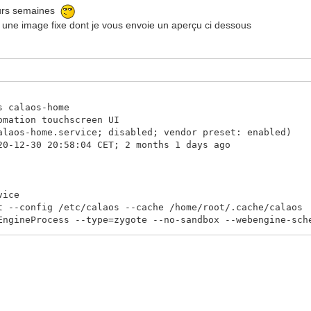
ieurs semaines
 une image fixe dont je vous envoie un aperçu ci dessous
s calaos-home
omation touchscreen UI
laos-home.service; disabled; vendor preset: enabled)
0-12-30 20:58:04 CET; 2 months 1 days ago
vice
nfig /etc/calaos --cache /home/root/.cache/calaos
rocess --type=zygote --no-sandbox --webengine-schem
rocess --type=zygote --no-sandbox --webengine-schem
rocess --type=zygote --no-sandbox --webengine-schem
home_qt[2706]: DEBUG: :0 - "No carrier"
home_qt[2706]: DEBUG: :0 - "No carrier"
home_qt[2706]: DEBUG: :0 - "No carrier"
home_qt[2706]: DEBUG: :0 - "No carrier"