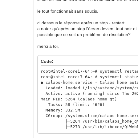
le tout fonctionnait sans soucis.
ci dessous la réponse après un stop - restart.
a noter qu'après un stop l'écran devient tout noir et 
possible que ce soit un problème de résolution?
merci à toi,
Code:
root@intel-corei7-64:~# systemctl resta
root@intel-corei7-64:~# systemctl statu
● calaos-home.service - Calaos home aut
Loaded: loaded (/lib/systemd/system/ca
Active: active (running) since Thu 202
Main PID: 5264 (calaos_home_qt)
Tasks: 58 (limit: 4626)
Memory: 332.5M
CGroup: /system.slice/calaos-home.ser
├─5264 /usr/bin/calaos_home_qt --co
├─5273 /usr/lib/libexec/QtWebEngineP
├─5296 /usr/lib/libexec/QtWebEngineP
└─5297 /usr/lib/libexec/QtWebEngineP