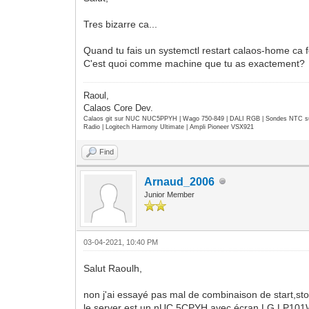
Tres bizarre ca...
Quand tu fais un systemctl restart calaos-home ca
C'est quoi comme machine que tu as exactement?
Raoul,
Calaos Core Dev.
Calaos git sur NUC NUC5PPYH | Wago 750-849 | DALI RGB | Sondes NTC su
Radio | Logitech Harmony Ultimate | Ampli Pioneer VSX921
Find
Arnaud_2006
Junior Member
03-04-2021, 10:40 PM
Salut Raoulh,
non j'ai essayé pas mal de combinaison de start,st
le server est un nUC 5CPYH avec écran LG LP10