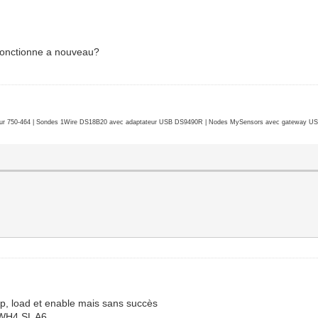
 fonctionne a nouveau?
r 750-464 | Sondes 1Wire DS18B20 avec adaptateur USB DS9490R | Nodes MySensors avec gateway USB 
op, load et enable mais sans succès
1WH4 SL A6