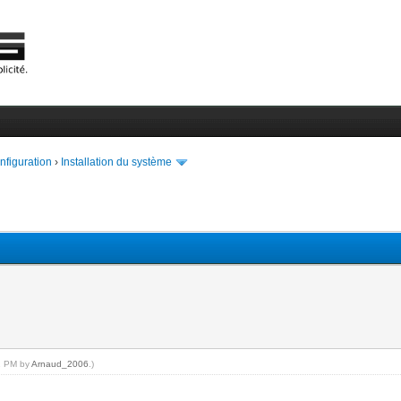
onfiguration
›
Installation du système
11 PM by
Arnaud_2006
.)