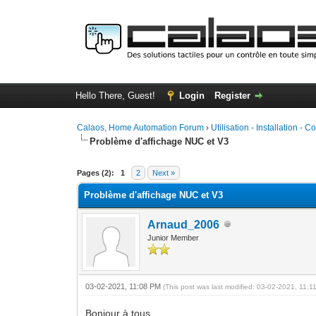
Hello There, Guest!
Login
Register
Calaos, Home Automation Forum
›
Utilisation - Installation - C
Problème d'affichage NUC et V3
0 Vote(s) - 0 Average
1
2
3
4
5
Pages (2):
1
2
Next »
Problème d'affichage NUC et V3
Arnaud_2006
Junior Member
03-02-2021, 11:08 PM
(This post was last modified: 03-02-2021, 11:
Bonjour à tous,