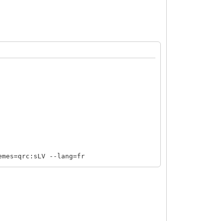
es=qrc:sLV --lang=fr
es=qrc:sLV --lang=fr
es=qrc:sLV --lang=fr