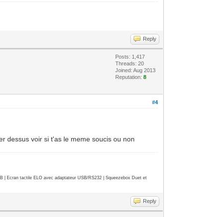
tent/components/BaseKey.qml:223 -
.168.0.14"
Reply
68.0.14"
Posts: 1,417
cket to: "ws://192.168.0.14:5454/api"
Threads: 20
Anchors: Binding loop detected for
Joined: Aug 2013
Reputation:
8
#4
er dessus voir si t'as le meme soucis ou non
| Ecran tactile ELO avec adaptateur USB/RS232 | Squeezebox Duet et
Reply