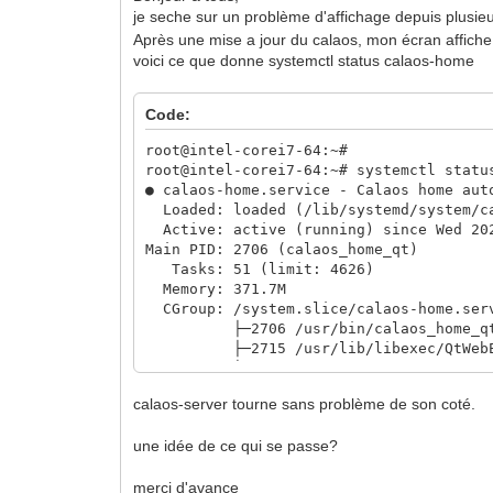
je seche sur un problème d'affichage depuis plus
Après une mise a jour du calaos, mon écran affiche
voici ce que donne systemctl status calaos-home
Code:
root@intel-corei7-64:~#
root@intel-corei7-64:~# systemctl statu
● calaos-home.service - Calaos home aut
Loaded: loaded (/lib/systemd/system/ca
Active: active (running) since Wed 202
Main PID: 2706 (calaos_home_qt)
Tasks: 51 (limit: 4626)
Memory: 371.7M
CGroup: /system.slice/calaos-home.ser
├─2706 /usr/bin/calaos_home_qt --co
├─2715 /usr/lib/libexec/QtWebEngineP
├─2740 /usr/lib/libexec/QtWebEngineP
└─2741 /usr/lib/libexec/QtWebEngineP
calaos-server tourne sans problème de son coté.
Mar 02 21:50:14 intel-corei7-64 calaos_
une idée de ce qui se passe?
Mar 02 21:50:24 intel-corei7-64 calaos_
Mar 02 21:50:34 intel-corei7-64 calaos_
merci d'avance
Mar 02 21:50:44 intel-corei7-64 calaos_