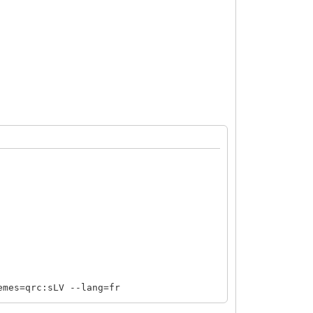
es=qrc:sLV --lang=fr
es=qrc:sLV --lang=fr
es=qrc:sLV --lang=fr