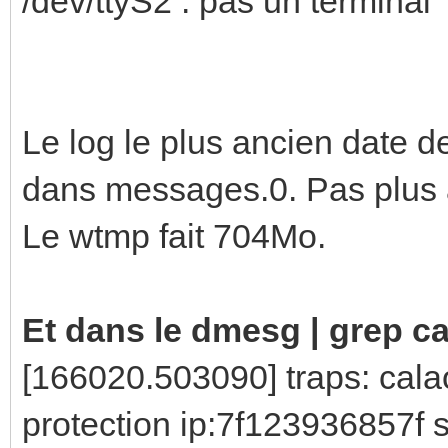
/dev/ttyS2 :
Le log le plus ancien date d
dans messages.0. Pas plus 
Le wtmp fait 704Mo.
Et dans le dmesg | grep c
[166020.503090] traps: cal
protection ip:7f123936857f s