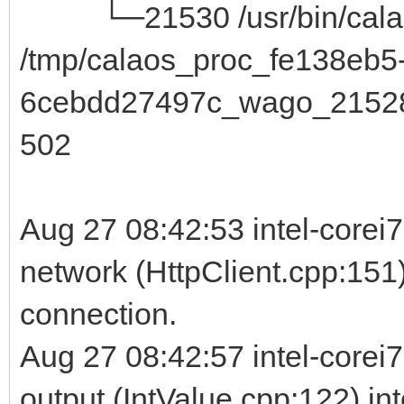
└─21530 /usr/bin/calao
/tmp/calaos_proc_fe138eb5
6cebdd27497c_wago_21528
502
Aug 27 08:42:53 intel-corei
network (HttpClient.cpp:151)
connection.
Aug 27 08:42:57 intel-corei
output (IntValue.cpp:122) in