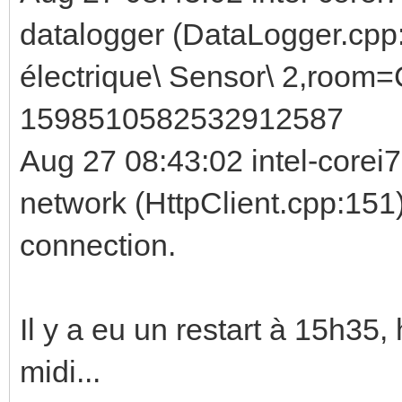
datalogger (DataLogger.cpp
électrique\ Sensor\ 2,room=
1598510582532912587
Aug 27 08:43:02 intel-corei
network (HttpClient.cpp:151)
connection.
Il y a eu un restart à 15h35, h
midi...