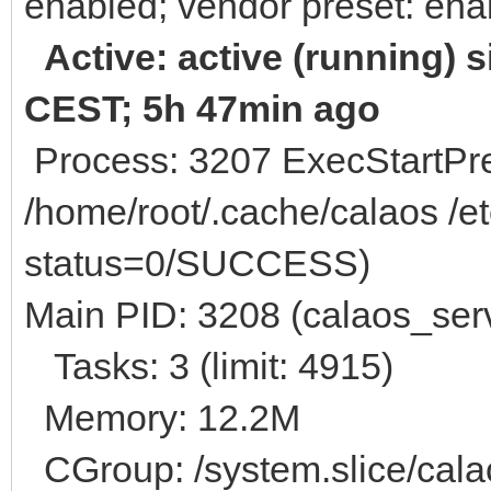
enabled; vendor preset: ena
Active: active (running) 
CEST; 5h 47min ago
Process: 3207 ExecStartPre
/home/root/.cache/calaos /e
status=0/SUCCESS)
Main PID: 3208 (calaos_ser
Tasks: 3 (limit: 4915)
Memory: 12.2M
CGroup: /system.slice/calao