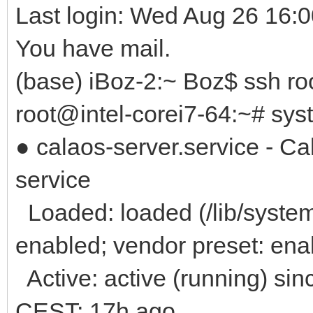
Last login: Wed Aug 26 16:
You have mail.
(base) iBoz-2:~ Boz$ ssh r
root@intel-corei7-64:~# syst
● calaos-server.service - C
service
Loaded: loaded (/lib/system
enabled; vendor preset: ena
Active: active (running) si
CEST; 17h ago