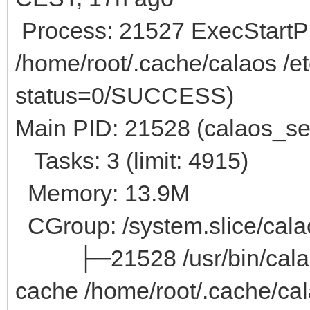
Process: 21527 ExecStartPr
/home/root/.cache/calaos /e
status=0/SUCCESS)
Main PID: 21528 (calaos_se
Tasks: 3 (limit: 4915)
Memory: 13.9M
CGroup: /system.slice/calao
├─21528 /usr/bin/calaos_s
cache /home/root/.cache/ca