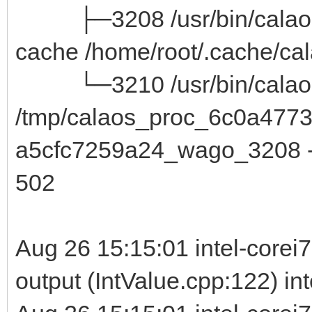
├─3208 /usr/bin/calaos_se
cache /home/root/.cache/ca
└─3210 /usr/bin/calaos
/tmp/calaos_proc_6c0a4773
a5cfc7259a24_wago_3208 -
502
Aug 26 15:15:01 intel-corei7
output (IntValue.cpp:122) in