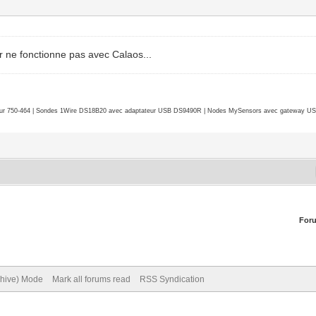
er ne fonctionne pas avec Calaos...
r 750-464 | Sondes 1Wire DS18B20 avec adaptateur USB DS9490R | Nodes MySensors avec gateway USB 
For
chive) Mode
Mark all forums read
RSS Syndication