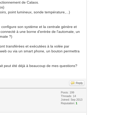
onctionnement de Calaos.
ps)
ssoirs, point lumineux, sonde température,...)
r configure son système et la centrale génère et
r connecté à une borne d'entrée de l'automate, un
omate ?)
sont transférées et exécutées à la volée par
ace web ou via un smart phone, un bouton permettra
ndrait peut été déjà à beaucoup de mes questions?
Reply
Posts: 199
Threads: 14
Joined: Sep 2013
Reputation:
1