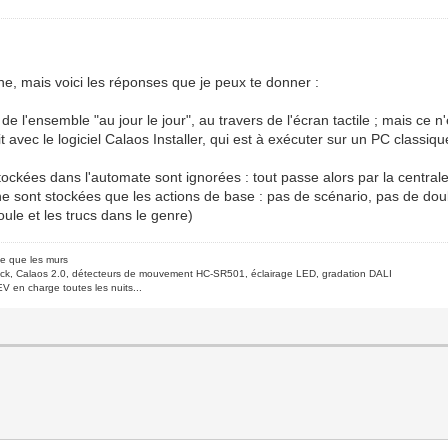
e, mais voici les réponses que je peux te donner :
e l'ensemble "au jour le jour", au travers de l'écran tactile ; mais ce n'
ait avec le logiciel Calaos Installer, qui est à exécuter sur un PC clas
 stockées dans l'automate sont ignorées : tout passe alors par la centra
 sont stockées que les actions de base : pas de scénario, pas de double-
ule et les trucs dans le genre)
de que les murs
ck, Calaos 2.0, détecteurs de mouvement HC-SR501, éclairage LED, gradation DALI
V en charge toutes les nuits...