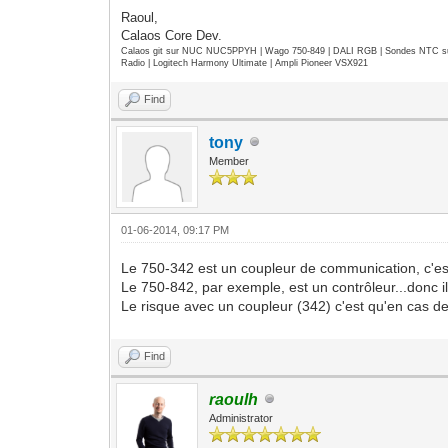
Raoul,
Calaos Core Dev.
Calaos git sur NUC NUC5PPYH | Wago 750-849 | DALI RGB | Sondes NTC su
Radio | Logitech Harmony Ultimate | Ampli Pioneer VSX921
Find
tony
Member
01-06-2014, 09:17 PM
Le 750-342 est un coupleur de communication, c'est 
Le 750-842, par exemple, est un contrôleur...donc
Le risque avec un coupleur (342) c'est qu'en cas de
Find
raoulh
Administrator