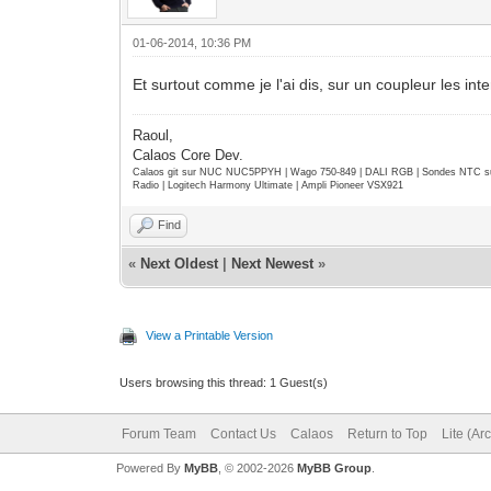
01-06-2014, 10:36 PM
Et surtout comme je l'ai dis, sur un coupleur les int
Raoul,
Calaos Core Dev.
Calaos git sur NUC NUC5PPYH | Wago 750-849 | DALI RGB | Sondes NTC su
Radio | Logitech Harmony Ultimate | Ampli Pioneer VSX921
Find
«
Next Oldest
|
Next Newest
»
View a Printable Version
Users browsing this thread: 1 Guest(s)
Forum Team
Contact Us
Calaos
Return to Top
Lite (Ar
Powered By
MyBB
, © 2002-2026
MyBB Group
.