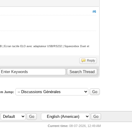
#6
| Ecran tactile ELO avec adaptateur USB/RS232 | Squeezebox Duet et
Reply
um Jump:
Current time:
08-07-2026, 12:49 AM