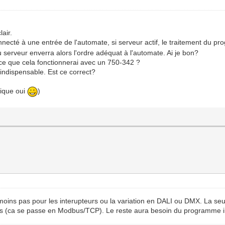
air.
necté à une entrée de l'automate, si serveur actif, le traitement du pr
serveur enverra alors l'ordre adéquat à l'automate. Ai je bon?
ce que cela fonctionnerai avec un 750-342 ?
indispensable. Est ce correct?
tique oui
)
oins pas pour les interupteurs ou la variation en DALI ou DMX. La seul
iques (ca se passe en Modbus/TCP). Le reste aura besoin du programme