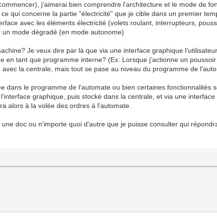
commencer), j'aimerai bien comprendre l'architecture et le mode de f
n ce qui concerne la partie "électricité" que je cible dans un premier tem
'interface avec les éléments électricité (volets roulant, interrupteurs, pou
er un mode dégradé (en mode autonome)
achine? Je veux dire par là que via une interface graphique l'utilisateu
ode en tant que programme interne? (Ex: Lorsque j'actionne un poussoi
n avec la centrale, mais tout se pase au niveau du programme de l'aut
ckée dans le programme de l'automate ou bien certaines fonctionnalités 
 l'interface graphique, puis stocké dans la centrale, et via une interf
ra alors à la volée des ordres à l'automate.
t il une doc ou n'importe quoi d'autre que je puisse consulter qui répo