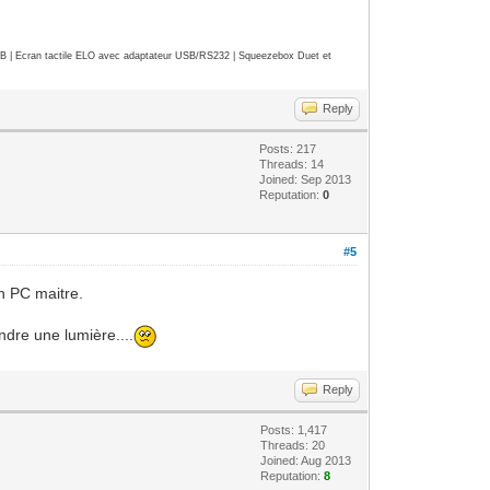
| Ecran tactile ELO avec adaptateur USB/RS232 | Squeezebox Duet et
Reply
Posts: 217
Threads: 14
Joined: Sep 2013
Reputation:
0
#5
n PC maitre.
ndre une lumière....
Reply
Posts: 1,417
Threads: 20
Joined: Aug 2013
Reputation:
8