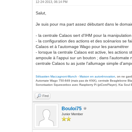
12-24-2013, 06:14 PM
Salut,
Je suis pour ma part assez débutant dans le domain
- la centrale Calaos sert d'IHM pour la manipulation d
- la configuration des actions et des scénarios se f
Calaos et à l'automage Wago pour les paramétrer
- lorsque la centrale Calaos est active, les actions
ampoule à l'appui sur un bouton ; dans l'automate ne
centrale Calaos tu as juste l'allumage simple d'ampo
Sébastien Maccagnoni-Munch
-
Maison en autorénovation
, on ne gar
Automate Wago 750-849 (mais pas de KNX), centrale Beaglebone Bla
Sonorisation Squeezebox avec Raspberry Pi (piCorePlayer), Kia Soul E
Find
Bouloi75
Junior Member