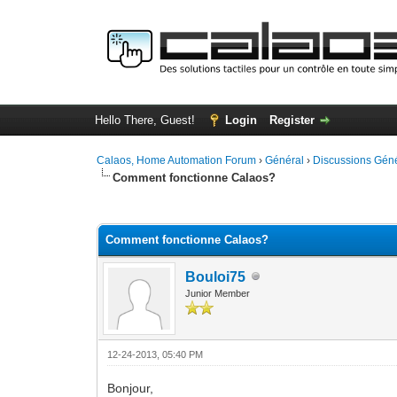
Hello There, Guest!
Login
Register
Calaos, Home Automation Forum
›
Général
›
Discussions Gén
Comment fonctionne Calaos?
0 Vote(s) - 0 Average
1
2
3
4
5
Comment fonctionne Calaos?
Bouloi75
Junior Member
12-24-2013, 05:40 PM
Bonjour,