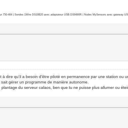
r 750-464 | Sondes 1Wire DS18B20 avec adaptateur USB DS9490R | Nodes MySensors avec gateway USB 
à dire qu'il a besoin d'être piloté en permanence par une station ou u
 il sait gérer un programme de manière autonome.
 plantage du serveur calaos, ben que tu ne puisse plus allumer ou étei