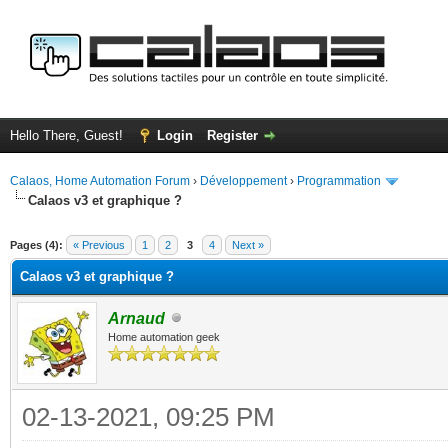
Hello There, Guest!
Login
Register
Calaos, Home Automation Forum
›
Développement
›
Programmation
Calaos v3 et graphique ?
ge
Pages (4):
« Previous
1
2
3
4
Next »
Calaos v3 et graphique ?
Arnaud
Home automation geek
02-13-2021, 09:25 PM