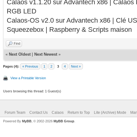
Calaos v1.1.20 sur Advantech x86 | Calaos
RGB LED
Calaos-OS v2.0 sur Advantech x86 | Clé U
Squeezebox | Raspberry & Scripts maison
Find
«
Next Oldest
|
Next Newest
»
Pages (4):
« Previous
1
2
3
4
Next »
View a Printable Version
Users browsing this thread: 1 Guest(s)
Forum Team
Contact Us
Calaos
Return to Top
Lite (Archive) Mode
Mar
Powered By
MyBB
, © 2002-2026
MyBB Group
.