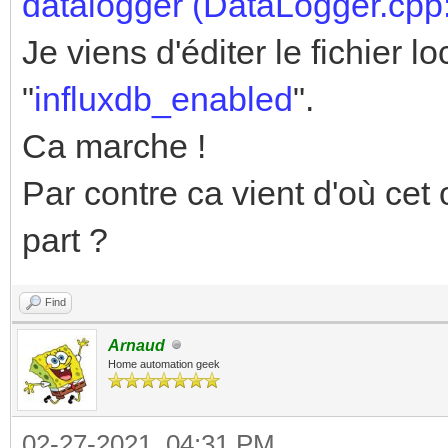
datalogger (DataLogger.cpp
Je viens d'éditer le fichier l
"
influxdb_enabled
".
Ca marche !
Par contre ca vient d'où cet
part ?
Find
Arnaud
Home automation geek
02-27-2021, 04:31 PM