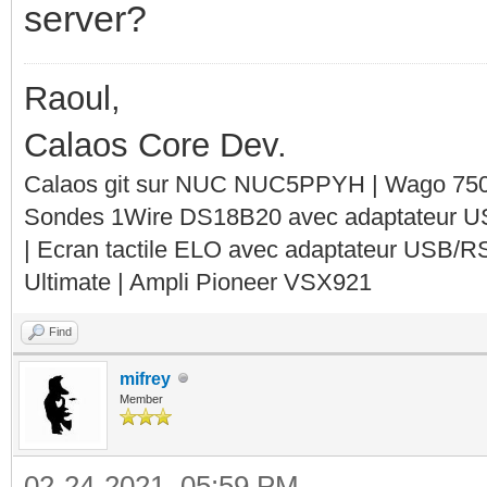
server?
Raoul,
Calaos Core Dev.
Calaos git sur NUC NUC5PPYH | Wago 750-
Sondes 1Wire DS18B20 avec adaptateur 
| Ecran tactile ELO avec adaptateur USB/R
Ultimate | Ampli Pioneer VSX921
Find
mifrey
Member
02-24-2021, 05:59 PM