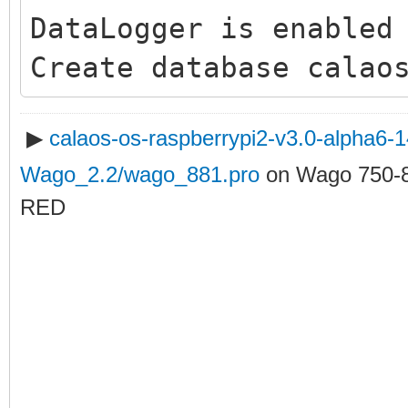
DataLogger is enabled
Create database calao
▶
calaos-os-raspberrypi2-v3.0-alpha6
Wago_2.2/wago_881.pro
on Wago 750-
RED