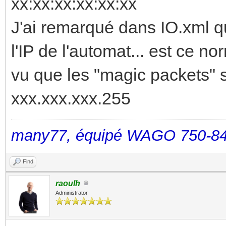
xx:xx:xx:xx:xx:xx
J'ai remarqué dans IO.xml q
l'IP de l'automat... est ce no
vu que les "magic packets" s
xxx.xxx.xxx.255
many77, équipé WAGO 750-84
Find
raoulh
Administrator