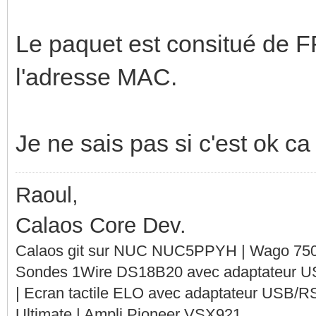
Le paquet est consitué de 
l'adresse MAC.
Je ne sais pas si c'est ok c
Raoul,
Calaos Core Dev.
Calaos git sur NUC NUC5PPYH | Wago 750-
Sondes 1Wire DS18B20 avec adaptateur 
| Ecran tactile ELO avec adaptateur USB/R
Ultimate | Ampli Pioneer VSX921