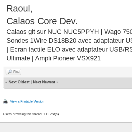
Raoul,
Calaos Core Dev.
Calaos git sur NUC NUC5PPYH | Wago 750-
Sondes 1Wire DS18B20 avec adaptateur 
| Ecran tactile ELO avec adaptateur USB/R
Ultimate | Ampli Pioneer VSX921
Find
«
Next Oldest
|
Next Newest
»
View a Printable Version
Users browsing this thread: 1 Guest(s)