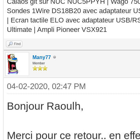
Calaos git sur NUC NUC5PPYH | Wago 750-
Sondes 1Wire DS18B20 avec adaptateur 
| Ecran tactile ELO avec adaptateur USB/R
Ultimate | Ampli Pioneer VSX921
Find
Many77
Member
04-02-2020, 02:47 PM
Bonjour Raoulh,
Merci pour ce retour.. en eff