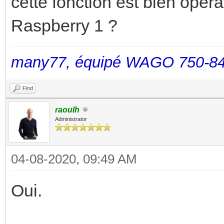
cette fonction est bien opér
Raspberry 1 ?
many77, équipé WAGO 750-84
Find
raoulh
Administrator
04-08-2020, 09:49 AM
Oui.