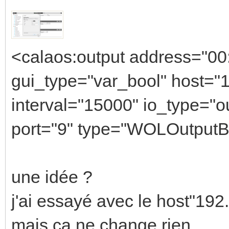
<calaos:output address="00:
gui_type="var_bool" host="1
interval="15000" io_type=
port="9" type="WOLOutputBoo
une idée ?
j'ai essayé avec le host"19
mais ca ne change rien.