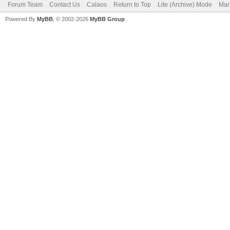
Forum Team
Contact Us
Calaos
Return to Top
Lite (Archive) Mode
Mar
Powered By
MyBB
, © 2002-2026
MyBB Group
.