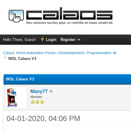
Hello There, Guest!
Login
Register
Calaos, Home Automation Forum
›
Développement
›
Programmation
WOL Calaos V3
ge
WOL Calaos V3
Many77
Member
04-01-2020, 04:06 PM