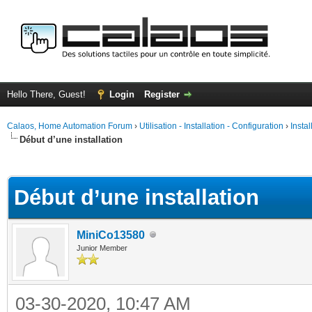
Hello There, Guest!
Login
Register
Calaos, Home Automation Forum
›
Utilisation - Installation - Configuration
›
Insta
Début d’une installation
ge
Début d’une installation
MiniCo13580
Junior Member
03-30-2020, 10:47 AM