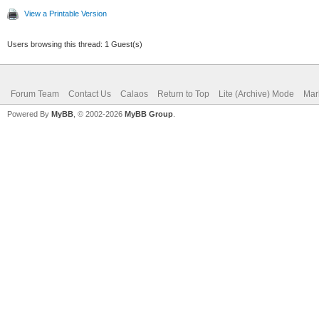
View a Printable Version
Users browsing this thread: 1 Guest(s)
Forum Team
Contact Us
Calaos
Return to Top
Lite (Archive) Mode
Mar
Powered By
MyBB
, © 2002-2026
MyBB Group
.