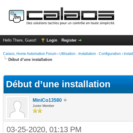
Hello There, Guest!
Login
Register
Calaos, Home Automation Forum
›
Utilisation - Installation - Configuration
›
Insta
Début d’une installation
ge
Début d’une installation
MiniCo13580
Junior Member
03-25-2020, 01:13 PM