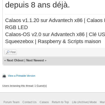
depuis 8 ans déjà.
Calaos v1.1.20 sur Advantech x86 | Calaos
RGB LED
Calaos-OS v2.0 sur Advantech x86 | Clé U
Squeezebox | Raspberry & Scripts maison
Find
«
Next Oldest
|
Next Newest
»
View a Printable Version
Users browsing this thread: 1 Guest(s)
Forum Team
Contact Us
Calaos
Return to Top
Lite (Archive) Mode
Mar