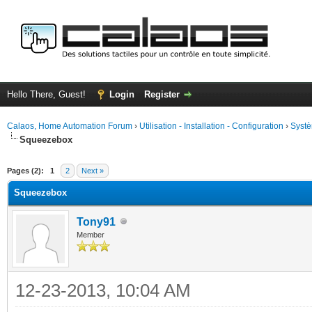
Hello There, Guest!
Login
Register
Calaos, Home Automation Forum
›
Utilisation - Installation - Configuration
›
Systè
Squeezebox
ge
Pages (2):
1
2
Next »
Squeezebox
Tony91
Member
12-23-2013, 10:04 AM