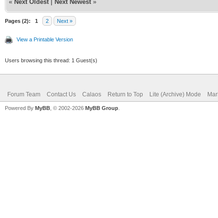
«
Next Oldest
|
Next Newest
»
Pages (2):
1
2
Next »
View a Printable Version
Users browsing this thread: 1 Guest(s)
Forum Team
Contact Us
Calaos
Return to Top
Lite (Archive) Mode
Mar
Powered By
MyBB
, © 2002-2026
MyBB Group
.