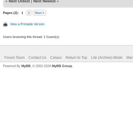
«
Next Oldest
|
Next Newest
»
Pages (2):
1
2
Next »
View a Printable Version
Users browsing this thread: 1 Guest(s)
Forum Team
Contact Us
Calaos
Return to Top
Lite (Archive) Mode
Mar
Powered By
MyBB
, © 2002-2026
MyBB Group
.