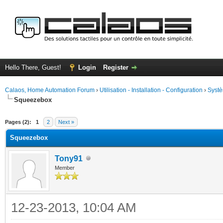
Hello There, Guest!
Login
Register
Calaos, Home Automation Forum
›
Utilisation - Installation - Configuration
›
Systè
Squeezebox
ge
Pages (2):
1
2
Next »
Squeezebox
Tony91
Member
12-23-2013, 10:04 AM