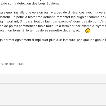
re aide sur la détection des bugs également.
sais que j'installe une version où il y a peu de différences avec ma vers
tilisateur. Je peux la tester rapidement, remonter les bugs et comme on 
ug important, 3 mois si tout va bien par exemple) donc pas de pb. L'inté
ène de points commencés mais toujours à terminer par exemple. Ayant fa
projet non terminé, le temps de se remettre dedans, etc...
gs permet également d'impliquer plus d'utilisateurs, pas que les geeks i
go 750-841 | DMX RGB LED