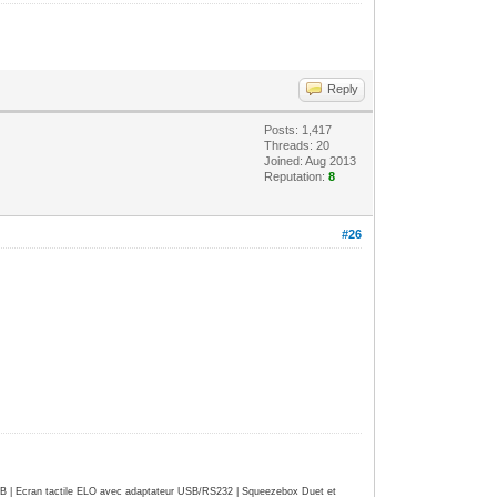
Reply
Posts: 1,417
Threads: 20
Joined: Aug 2013
Reputation:
8
#26
| Ecran tactile ELO avec adaptateur USB/RS232 | Squeezebox Duet et