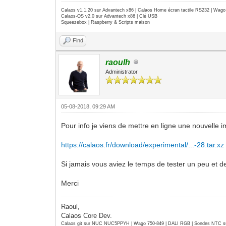
Calaos v1.1.20 sur Advantech x86 | Calaos Home écran tactile RS232 | Wa
Calaos-OS v2.0 sur Advantech x86 | Clé USB
Squeezebox | Raspberry & Scripts maison
Find
raoulh
Administrator
05-08-2018, 09:29 AM
Pour info je viens de mettre en ligne une nouvelle i
https://calaos.fr/download/experimental/...-28.tar.xz
Si jamais vous aviez le temps de tester un peu et de
Merci
Raoul,
Calaos Core Dev.
Calaos git sur NUC NUC5PPYH | Wago 750-849 | DALI RGB | Sondes NTC su