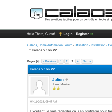
Hello There, Guest!
Login
Register
Calaos, Home Automation Forum
›
Utilisation - Installation - C
Calaos V3 vs V2
0 Vote(s) - 0 Average
1
2
3
4
5
Pages (4):
« Previous
1
2
3
4
Next »
Calaos V3 vs V2
Julien
Junior Member
04-11-2018, 09:47 AM
Excellent, je vais regarder ça, j en profiterai pour 