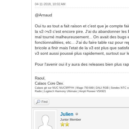
04-11-2018, 10:02 AM
@Arnaud
Oui tu as tout a fait raison et c'est que je compte f
la v2->v3 c'est encore pire. J'ai du abandonner les 
mal tourné malheureusement... On avait des bugs en
fonctionnalitées, etc... J'ai du faire table raz pour
bricole a finir mais l'etat de la v3 est plus que sati
v3 sont aussi poussé plus rapidement, surtout sur l
Pour l'avenir oui il y aura des releases bien plus rap
Raoul,
Calaos Core Dev.
Calaos git sur NUC NUC5PPYH | Wago 750-849 | DALI RGB | Sondes NTC su
Radio | Logitech Harmony Ultimate | Ampli Pioneer VSX921
Find
Julien
Junior Member