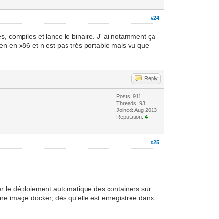
#24
es, compiles et lance le binaire. J' ai notamment ça
ien en x86 et n est pas très portable mais vu que
Reply
Posts: 911
Threads: 93
Joined: Aug 2013
Reputation:
4
#25
trer le déploiement automatique des containers sur
 une image docker, dés qu'elle est enregistrée dans