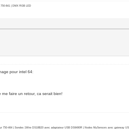
go 750-841 | DMX RGB LED
mage pour intel 64:
 me faire un retour, ca serait bien!
r 750-464 | Sondes 1Wire DS18B20 avec adaptateur USB DS9490R | Nodes MySensors avec gateway USB 