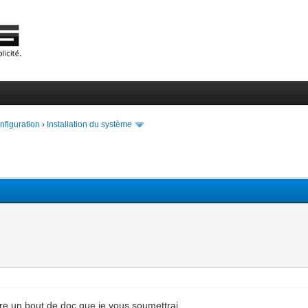
onfiguration
›
Installation du système
faire un bout de doc que je vous soumettrai.