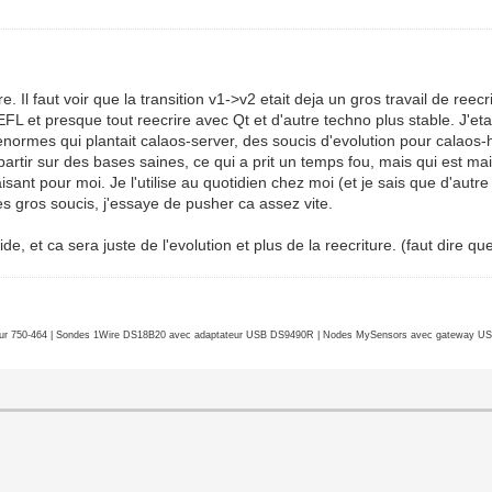
aire. Il faut voir que la transition v1->v2 etait deja un gros travail de 
EFL et presque tout reecrire avec Qt et d'autre techno plus stable. J'eta
ormes qui plantait calaos-server, des soucis d'evolution pour calaos-
 repartir sur des bases saines, ce qui a prit un temps fou, mais qui est 
sfaisant pour moi. Je l'utilise au quotidien chez moi (et je sais que d'au
es gros soucis, j'essaye de pusher ca assez vite.
ide, et ca sera juste de l'evolution et plus de la reecriture. (faut dire q
r 750-464 | Sondes 1Wire DS18B20 avec adaptateur USB DS9490R | Nodes MySensors avec gateway USB 