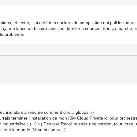
ions, et tester, j' ai créé des dockers de compilation qui pull les sourc
 et ça me lance un binaire avec les dernières sources. Bon ça marche b
de problème.
crire, alors à reécrire comment dire... gloups :-)
urrais terminer l'installation de mon IBM Cloud Private ici pour orches
ndustrialise :-) :-) :-) Dés que Raoul release une version, toi tu crée
z tout le monde. Ni vu ni connu :-)