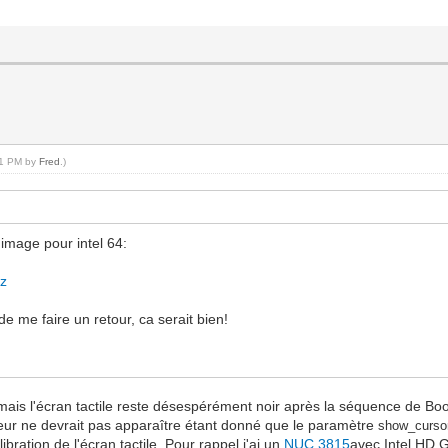
:41 PM by
Fred
.)
 image pour intel 64:
xz
e me faire un retour, ca serait bien!
n mais l'écran tactile reste désespérément noir après la séquence de Boot
rseur ne devrait pas apparaître étant donné que le paramètre
show_cursor
ibration de l'écran tactile. Pour rappel j'ai un
NUC 3815
avec Intel HD 