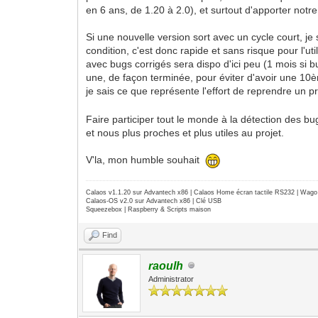
en 6 ans, de 1.20 à 2.0), et surtout d'apporter not
Si une nouvelle version sort avec un cycle court, je 
condition, c'est donc rapide et sans risque pour l'u
avec bugs corrigés sera dispo d'ici peu (1 mois si b
une, de façon terminée, pour éviter d'avoir une 10
je sais ce que représente l'effort de reprendre un 
Faire participer tout le monde à la détection des bu
et nous plus proches et plus utiles au projet.
V'la, mon humble souhait
Calaos v1.1.20 sur Advantech x86 | Calaos Home écran tactile RS232 | Wa
Calaos-OS v2.0 sur Advantech x86 | Clé USB
Squeezebox | Raspberry & Scripts maison
Find
raoulh
Administrator