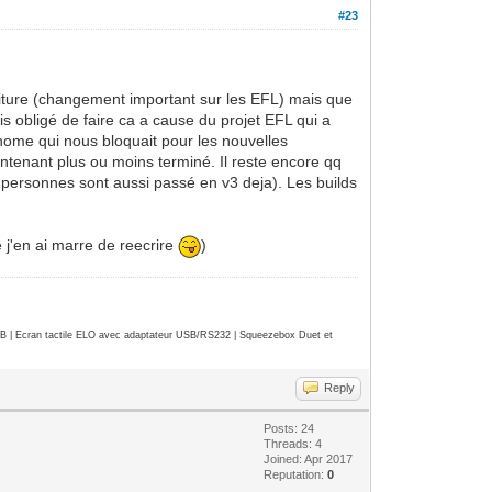
#23
reecriture (changement important sur les EFL) mais que
is obligé de faire ca a cause du projet EFL qui a
home qui nous bloquait pour les nouvelles
maintenant plus ou moins terminé. Il reste encore qq
tre personnes sont aussi passé en v3 deja). Les builds
ue j'en ai marre de reecrire
)
| Ecran tactile ELO avec adaptateur USB/RS232 | Squeezebox Duet et
Reply
Posts: 24
Threads: 4
Joined: Apr 2017
Reputation:
0