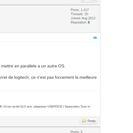
Posts: 1,417
Threads: 20
Joined: Aug 2013
Reputation:
8
#6
 mettre en parallele a un autre OS.
et de logitech, ce n'est pas forcement la meilleure
| Ecran tactile ELO avec adaptateur USB/RS232 | Squeezebox Duet et
Reply
Posts: 5