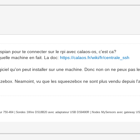
raspian pour te connecter sur le rpi avec calaos-os, c'est ca?
quelle machine en fait. La doc:
https://calaos.fr/wiki/fr/centrale_ssh
iciel qu'on peut installer sur une machine. Donc non on ne peux pas le
zebox. Neamoint, vu que les squeezebox ne sont plus vendu depuis l'arr
r 750-464 | Sondes 1Wire DS18B20 avec adaptateur USB DS9490R | Nodes MySensors avec gateway USB 