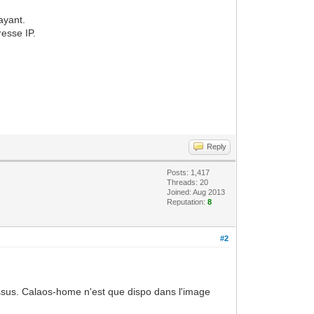
rayant.
resse IP.
Reply
Posts: 1,417
Threads: 20
Joined: Aug 2013
Reputation:
8
#2
essus. Calaos-home n'est que dispo dans l'image