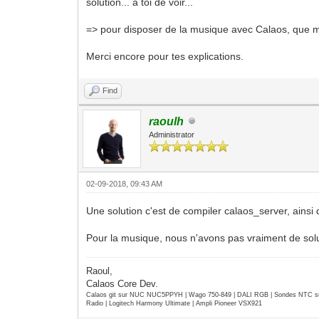
solution... a toi de voir...
=> pour disposer de la musique avec Calaos, que m
Merci encore pour tes explications.
Find
raoulh
Administrator
02-09-2018, 09:43 AM
Une solution c'est de compiler calaos_server, ains
Pour la musique, nous n'avons pas vraiment de sol
Raoul,
Calaos Core Dev.
Calaos git sur NUC NUC5PPYH | Wago 750-849 | DALI RGB | Sondes NTC su
Radio | Logitech Harmony Ultimate | Ampli Pioneer VSX921