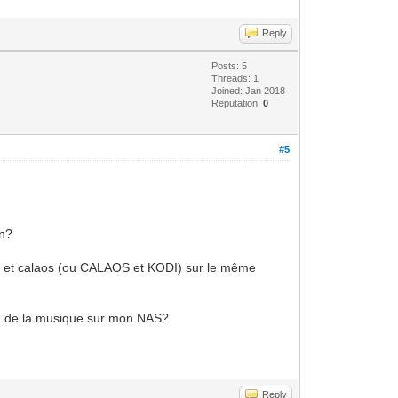
Reply
Posts: 5
Threads: 1
Joined: Jan 2018
Reputation:
0
#5
an?
OBS et calaos (ou CALAOS et KODI) sur le même
o ou de la musique sur mon NAS?
Reply