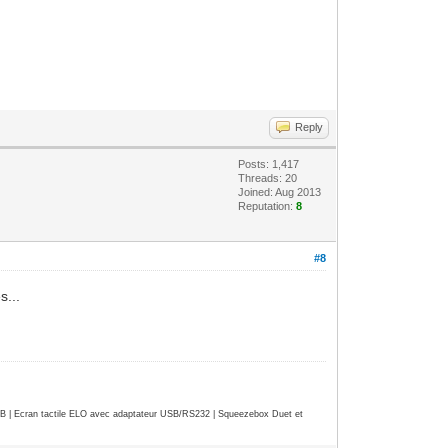
Reply
Posts: 1,417
Threads: 20
Joined: Aug 2013
Reputation:
8
#8
s...
| Ecran tactile ELO avec adaptateur USB/RS232 | Squeezebox Duet et