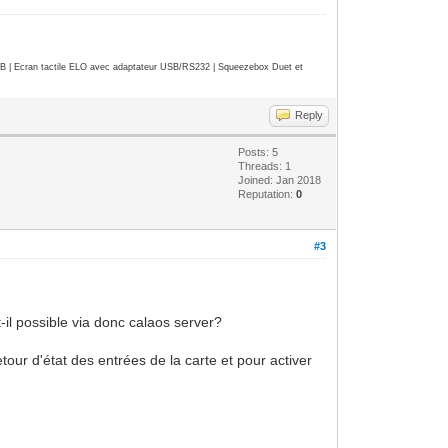
| Ecran tactile ELO avec adaptateur USB/RS232 | Squeezebox Duet et
Reply
Posts: 5
Threads: 1
Joined: Jan 2018
Reputation:
0
#3
t-il possible via donc calaos server?
tour d'état des entrées de la carte et pour activer