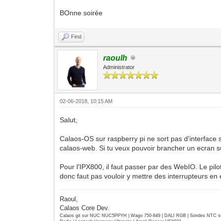
BOnne soirée
Find
raoulh
Administrator
02-06-2018, 10:15 AM
Salut,
Calaos-OS sur raspberry pi ne sort pas d'interface 
calaos-web. Si tu veux pouvoir brancher un ecran su
Pour l'IPX800, il faut passer par des WebIO. Le pilot
donc faut pas vouloir y mettre des interrupteurs en 
Raoul,
Calaos Core Dev.
Calaos git sur NUC NUC5PPYH | Wago 750-849 | DALI RGB | Sondes NTC su