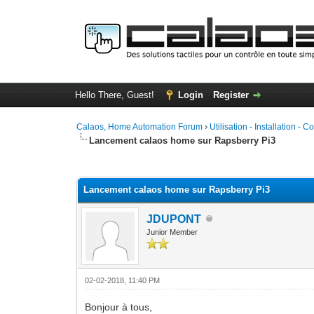
Hello There, Guest!
Login
Register
Calaos, Home Automation Forum
›
Utilisation - Installation - C
Lancement calaos home sur Rapsberry Pi3
0 Vote(s) - 0 Average
1
2
3
4
5
Lancement calaos home sur Rapsberry Pi3
JDUPONT
Junior Member
02-02-2018, 11:40 PM
Bonjour à tous,