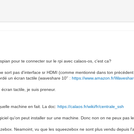
raspian pour te connecter sur le rpi avec calaos-os, c'est ca?
 ne sort pas d'interface sr HDMI (comme mentionné dans ton précédent 
ordé un écran tactile (waveshare 10'' :
https://www.amazon.fr/Wavesh
 écran tactile, je suis preneur.
quelle machine en fait. La doc:
https://calaos.fr/wiki/fr/centrale_ssh
iciel qu'on peut installer sur une machine. Donc non on ne peux pas le
zebox. Neamoint, vu que les squeezebox ne sont plus vendu depuis l'arr