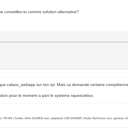
e conseilles-tu comme solution alternative?
i que calaos_webapp sur ton rpi. Mais ca demande certaine compétence
ution pour le moment a part le systeme squeezebox.
r 750-464 | Sondes 1Wire DS18B20 avec adaptateur USB DS9490R | Nodes MySensors avec gateway USB 