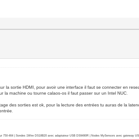
sur la sortie HDMI, pour avoir une interface il faut se connecter en re
r la machine ou tourne calaos-os il faut passer sur un Intel NUC.
age des sorties est ok, pour la lecture des entrées tu auras de la latence
entrée.
r 750-464 | Sondes 1Wire DS18B20 avec adaptateur USB DS9490R | Nodes MySensors avec gateway USB 