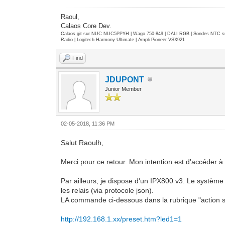
Raoul,
Calaos Core Dev.
Calaos git sur NUC NUC5PPYH | Wago 750-849 | DALI RGB | Sondes NTC su
Radio | Logitech Harmony Ultimate | Ampli Pioneer VSX921
Find
JDUPONT
Junior Member
02-05-2018, 11:36 PM
Salut Raoulh,
Merci pour ce retour. Mon intention est d'accéder à l
Par ailleurs, je dispose d'un IPX800 v3. Le système 
les relais (via protocole json).
LA commande ci-dessous dans la rubrique "action scrip
http://192.168.1.xx/preset.htm?led1=1