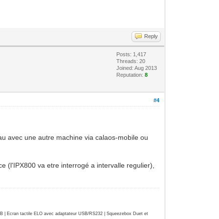
Reply
Posts: 1,417
Threads: 20
Joined: Aug 2013
Reputation:
8
#4
seau avec une autre machine via calaos-mobile ou
 (l'IPX800 va etre interrogé a intervalle regulier),
| Ecran tactile ELO avec adaptateur USB/RS232 | Squeezebox Duet et