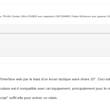
r 750-464 | Sondes 1Wire DS18B20 avec adaptateur USB DS9490R | Nodes MySensors avec gateway USB 
'interface web par le biais d'un écran tactique ware share 10''. Ceci es
calaos est-il compatible avec cet équipement, principalement pour le re
t" suffit-elle pour activer un relais :