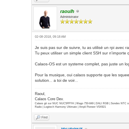
raoulh
Administrator
02-08-2018, 09:18 AM
Je suis pas sur de suivre, tu as utilisé un rpi avec 
Tu peux utiliser un simple client SSH sur n'importe 
Calaos-OS est un systeme complet, pas juste un log
Pour la musique, oui calaos supporte que les squee
solution... a toi de voir...
Raoul,
Calaos Core Dev.
Calaos git sur NUC NUC5PPYH | Wago 750-849 | DALI RGB | Sondes NTC su
Radio | Logitech Harmony Ultimate | Ampli Pioneer VSX921
Find