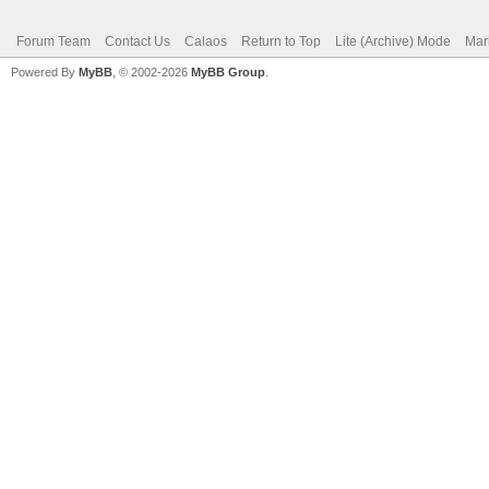
Forum Team
Contact Us
Calaos
Return to Top
Lite (Archive) Mode
Mar
Powered By
MyBB
, © 2002-2026
MyBB Group
.