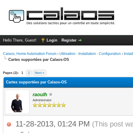
Hello There, Guest!
Login
Register
Calaos, Home Automation Forum
›
Utilisation - Installation - Configuration
›
Insta
Cartes supportées par Calaos-OS
ge
Pages (2):
1
2
Next »
Cartes supportées par Calaos-OS
raoulh
Administrator
11-28-2013, 01:24 PM
(This post w