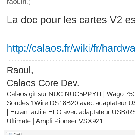
raoulh
.)
La doc pour les cartes V2 est
http://calaos.fr/wiki/fr/hard
Raoul,
Calaos Core Dev.
Calaos git sur NUC NUC5PPYH | Wago 750-
Sondes 1Wire DS18B20 avec adaptateur 
| Ecran tactile ELO avec adaptateur USB/R
Ultimate | Ampli Pioneer VSX921
Find