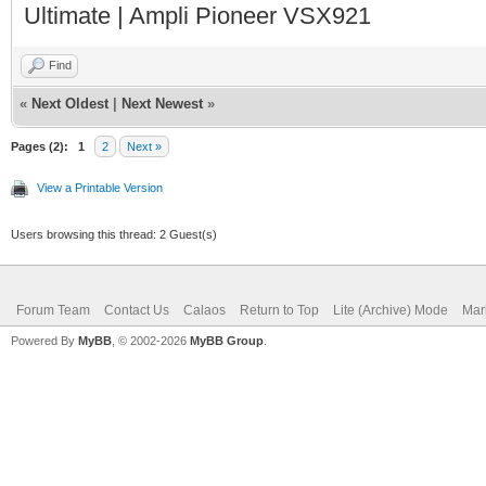
Ultimate | Ampli Pioneer VSX921
Find
«
Next Oldest
|
Next Newest
»
Pages (2):
1
2
Next »
View a Printable Version
Users browsing this thread: 2 Guest(s)
Forum Team
Contact Us
Calaos
Return to Top
Lite (Archive) Mode
Mar
Powered By
MyBB
, © 2002-2026
MyBB Group
.