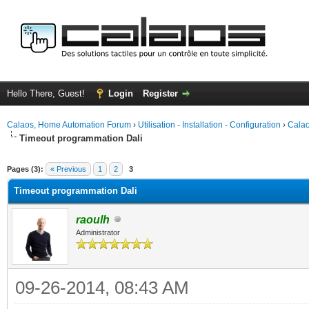
Hello There, Guest!
Login
Register
Calaos, Home Automation Forum
›
Utilisation - Installation - Configuration
›
Calao
Timeout programmation Dali
ge
Pages (3):
« Previous
1
2
3
Timeout programmation Dali
raoulh
Administrator
09-26-2014, 08:43 AM