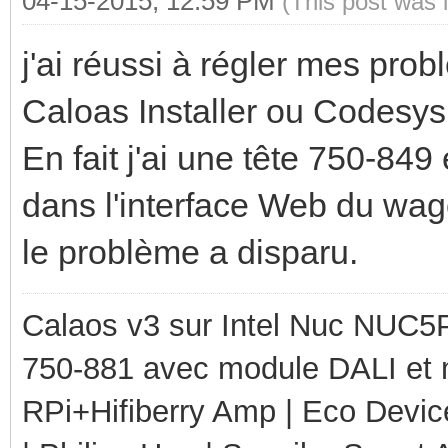
04-15-2015, 12:59 PM
(This post was 
j'ai réussi à régler mes pro
Caloas Installer ou Codesy
En fait j'ai une tête 750-849
dans l'interface Web du wago
le problème a disparu.
Calaos v3 sur Intel Nuc NUC5
750-881 avec module DALI et 
RPi+Hifiberry Amp | Eco Devic