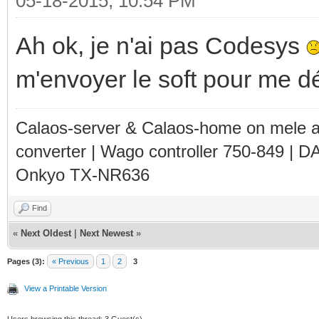
05-18-2015, 10:54 PM
Ah ok, je n'ai pas Codesys
m'envoyer le soft pour me 
Calaos-server & Calaos-home on mele 
converter | Wago controller 750-849 | D
Onkyo TX-NR636
Find
«
Next Oldest
|
Next Newest
»
Pages (3):
« Previous
1
2
3
View a Printable Version
Users browsing this thread: 3 Guest(s)