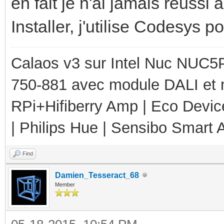
en fait je n'ai jamais réussi
Installer, j'utilise Codesys p
Calaos v3 sur Intel Nuc NUC5
750-881 avec module DALI et 
RPi+Hifiberry Amp | Eco Devic
| Philips Hue | Sensibo Smart A
Find
Damien_Tesseract_68
Member