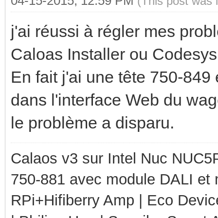
04-15-2015, 12:59 PM
(This post was 
j'ai réussi à régler mes pro
Caloas Installer ou Codesy
En fait j'ai une tête 750-849
dans l'interface Web du wago
le problème a disparu.
Calaos v3 sur Intel Nuc NUC5
750-881 avec module DALI et 
RPi+Hifiberry Amp | Eco Devic