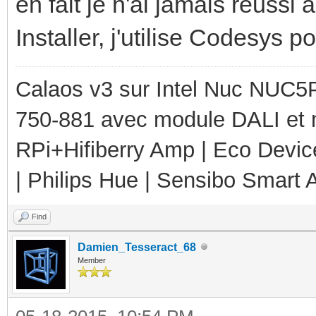
en fait je n'ai jamais réussi
Installer, j'utilise Codesys p
Calaos v3 sur Intel Nuc NUC5
750-881 avec module DALI et 
RPi+Hifiberry Amp | Eco Devic
| Philips Hue | Sensibo Smart A
Find
Damien_Tesseract_68
Member