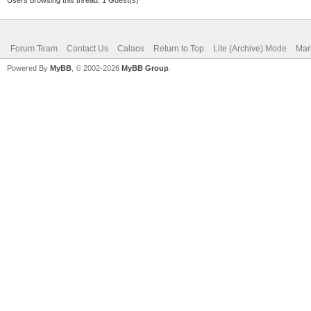
Forum Team
Contact Us
Calaos
Return to Top
Lite (Archive) Mode
Mar
Powered By
MyBB
, © 2002-2026
MyBB Group
.