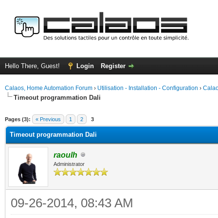
Hello There, Guest!
Login
Register
Calaos, Home Automation Forum
›
Utilisation - Installation - Configuration
›
Calao
Timeout programmation Dali
ge
Pages (3):
« Previous
1
2
3
Timeout programmation Dali
raoulh
Administrator
09-26-2014, 08:43 AM