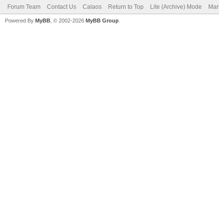
Forum Team
Contact Us
Calaos
Return to Top
Lite (Archive) Mode
Mar
Powered By
MyBB
, © 2002-2026
MyBB Group
.