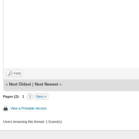
Find
«
Next Oldest
|
Next Newest
»
Pages (2):
1
2
Next »
View a Printable Version
Users browsing this thread: 1 Guest(s)