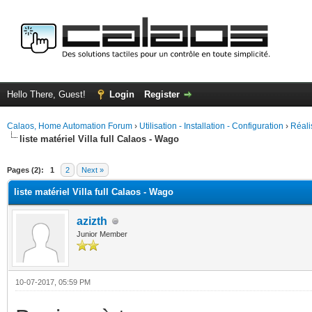
Hello There, Guest!
Login
Register
Calaos, Home Automation Forum
›
Utilisation - Installation - Configuration
›
Réali
liste matériel Villa full Calaos - Wago
ge
Pages (2):
1
2
Next »
liste matériel Villa full Calaos - Wago
azizth
Junior Member
10-07-2017, 05:59 PM