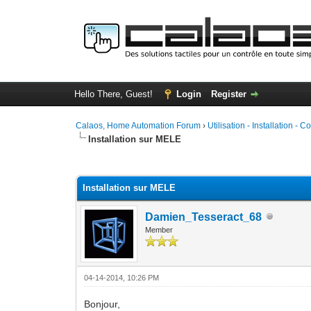
Hello There, Guest!
Login
Register
Calaos, Home Automation Forum
›
Utilisation - Installation - C
Installation sur MELE
1 Vote(s) - 5 Average
1
2
3
4
5
Installation sur MELE
Damien_Tesseract_68
Member
04-14-2014, 10:26 PM
Bonjour,