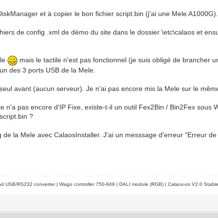
iskManager et à copier le bon fichier script.bin (j'ai une Mele A1000G)
ers de config .xml de démo du site dans le dossier \etc\calaos et ens
ile
mais le tactile n'est pas fonctionnel (je suis obligé de brancher
'un des 3 ports USB de la Mele.
 seul avant (aucun serveur). Je n'ai pas encore mis la Mele sur le mêm
 n'a pas encore d'IP Fixe, existe-t-il un outil Fex2Bin / Bin2Fex sous
script.bin ?
ig de la Mele avec CalaosInstaller. J'ai un messsage d'erreur "Erreur d
d USB/RS232 converter | Wago controller 750-849 | DALI module (RGB) | Calaos-os V2.0 Stabl