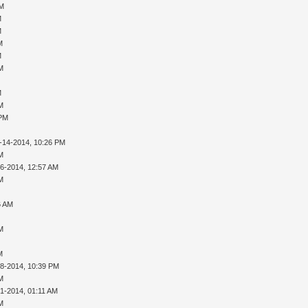
PM
M
M
M
M
AM
M
AM
 PM
-14-2014, 10:26 PM
AM
16-2014, 12:57 AM
AM
6 AM
AM
M
28-2014, 10:39 PM
AM
01-2014, 01:11 AM
AM