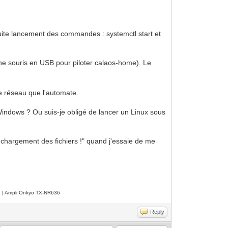
.
uite lancement des commandes : systemctl start et
 une souris en USB pour piloter calaos-home). Le
e réseau que l'automate.
 Windows ? Ou suis-je obligé de lancer un Linux sous
e chargement des fichiers !" quand j'essaie de me
e | Ampli Onkyo TX-NR636
Reply