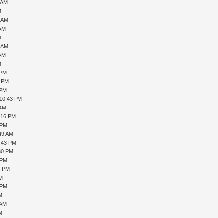
1 AM
M
7 AM
 AM
M
0 AM
 AM
M
 PM
1 PM
 PM
 10:43 PM
 AM
1:16 PM
 PM
:49 AM
5:43 PM
:30 PM
 PM
8 PM
PM
 PM
AM
 AM
AM