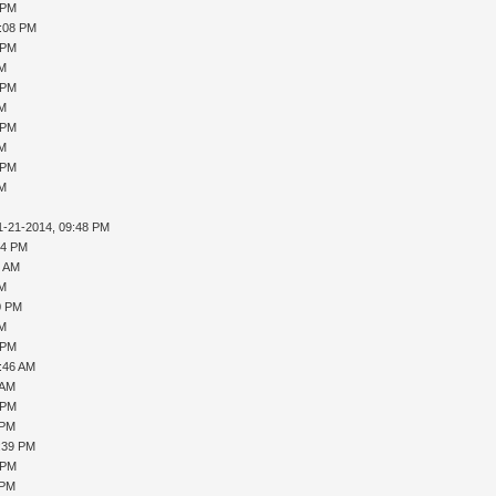
 PM
1:08 PM
 PM
PM
 PM
PM
 PM
PM
 PM
PM
1-21-2014, 09:48 PM
04 PM
4 AM
PM
0 PM
PM
 PM
0:46 AM
 AM
 PM
 PM
1:39 PM
 PM
 PM