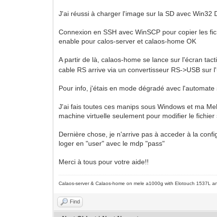
J'ai réussi à charger l'image sur la SD avec Win32 D
Connexion en SSH avec WinSCP pour copier les fichi
enable pour calos-server et calaos-home OK
A partir de là, calaos-home se lance sur l'écran tact
cable RS arrive via un convertisseur RS->USB sur l
Pour info, j'étais en mode dégradé avec l'automate
J'ai fais toutes ces manips sous Windows et ma Mele
machine virtuelle seulement pour modifier le fichier 
Dernière chose, je n'arrive pas à acceder à la conf
loger en "user" avec le mdp "pass"
Merci à tous pour votre aide!!
Calaos-server & Calaos-home on mele a1000g with Elotouch 1537L an
Find