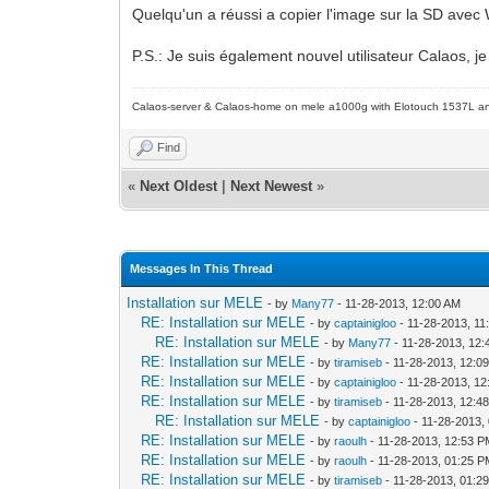
Quelqu'un a réussi a copier l'image sur la SD ave
P.S.: Je suis également nouvel utilisateur Calaos, j
Calaos-server & Calaos-home on mele a1000g with Elotouch 1537L an
Find
«
Next Oldest
|
Next Newest
»
Messages In This Thread
Installation sur MELE
- by
Many77
- 11-28-2013, 12:00 AM
RE: Installation sur MELE
- by
captainigloo
- 11-28-2013, 11
RE: Installation sur MELE
- by
Many77
- 11-28-2013, 12
RE: Installation sur MELE
- by
tiramiseb
- 11-28-2013, 12:0
RE: Installation sur MELE
- by
captainigloo
- 11-28-2013, 1
RE: Installation sur MELE
- by
tiramiseb
- 11-28-2013, 12:4
RE: Installation sur MELE
- by
captainigloo
- 11-28-2013,
RE: Installation sur MELE
- by
raoulh
- 11-28-2013, 12:53 
RE: Installation sur MELE
- by
raoulh
- 11-28-2013, 01:25 
RE: Installation sur MELE
- by
tiramiseb
- 11-28-2013, 01:2