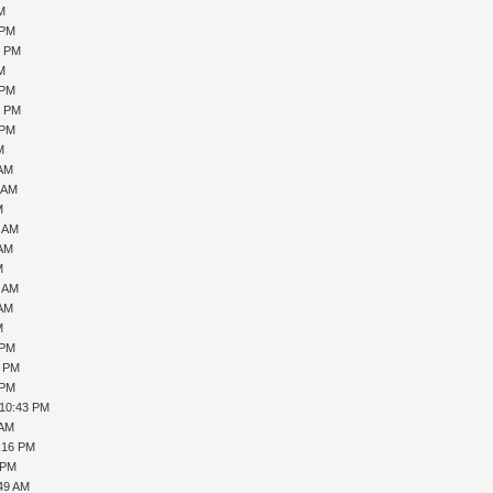
PM
 PM
0 PM
PM
 PM
6 PM
 PM
M
 AM
1 AM
M
7 AM
 AM
M
0 AM
 AM
M
 PM
1 PM
 PM
 10:43 PM
 AM
1:16 PM
 PM
:49 AM