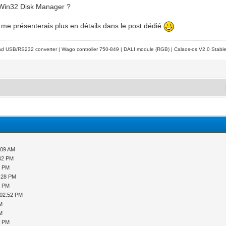
c Win32 Disk Manager ?
e me présenterais plus en détails dans le post dédié
d USB/RS232 converter | Wago controller 750-849 | DALI module (RGB) | Calaos-os V2.0 Stabl
:09 AM
:42 PM
9 PM
2:28 PM
8 PM
 02:52 PM
PM
PM
9 PM