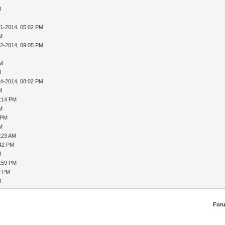
M
31-2014, 05:02 PM
AM
02-2014, 09:05 PM
PM
M
04-2014, 08:02 PM
M
8:14 PM
AM
 PM
AM
9:23 AM
:42 PM
M
1:59 PM
7 PM
M
For