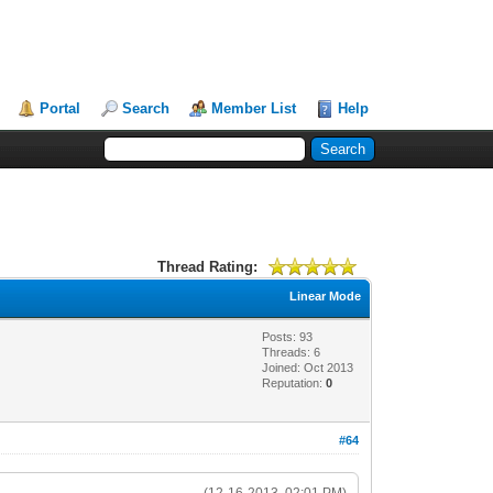
Portal
Search
Member List
Help
Thread Rating:
Linear Mode
Posts: 93
Threads: 6
Joined: Oct 2013
Reputation:
0
#64
(12-16-2013, 02:01 PM)