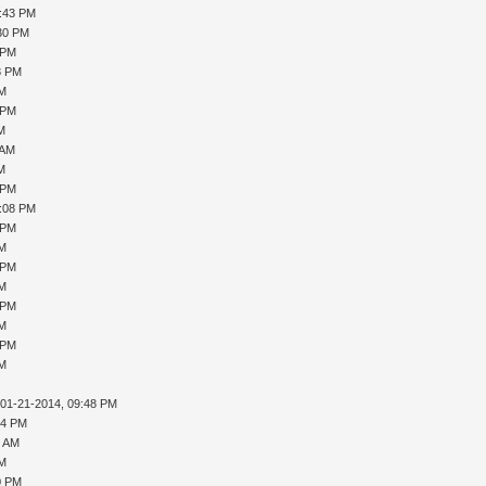
5:43 PM
:30 PM
 PM
8 PM
PM
 PM
AM
 AM
AM
 PM
1:08 PM
 PM
PM
 PM
PM
 PM
PM
 PM
PM
 01-21-2014, 09:48 PM
04 PM
4 AM
PM
0 PM