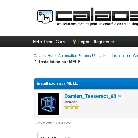
Hello There, Guest!
Login
Register
Calaos, Home Automation Forum
›
Utilisation - Installation - C
Installation sur MELE
1 Vote(s) - 5 Average
1
2
3
4
5
Installation sur MELE
Damien_Tesseract_68
Member
01-21-2014, 09:48 PM