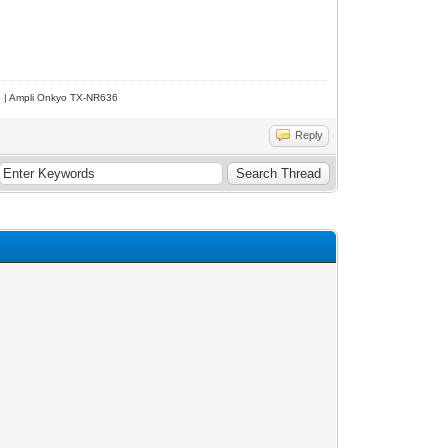
e | Ampli Onkyo TX-NR636
Reply