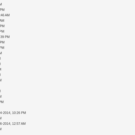
PM
 PM
0:46 AM
 AM
 PM
 PM
1:39 PM
 PM
 PM
PM
M
M
M
M
AM
M
AM
 PM
14-2014, 10:26 PM
AM
16-2014, 12:57 AM
AM