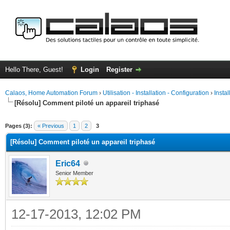
Hello There, Guest!
Login
Register
Calaos, Home Automation Forum
›
Utilisation - Installation - Configuration
›
Insta
[Résolu] Comment piloté un appareil triphasé
ge
Pages (3):
« Previous
1
2
3
[Résolu] Comment piloté un appareil triphasé
Eric64
Senior Member
12-17-2013, 12:02 PM