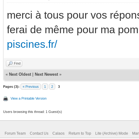
merci à tous pour vos répons
ferai de même pour ma pom
piscines.fr/
Find
«
Next Oldest
|
Next Newest
»
Pages (3):
« Previous
1
2
3
View a Printable Version
Users browsing this thread: 1 Guest(s)
Forum Team
Contact Us
Calaos
Return to Top
Lite (Archive) Mode
Mar