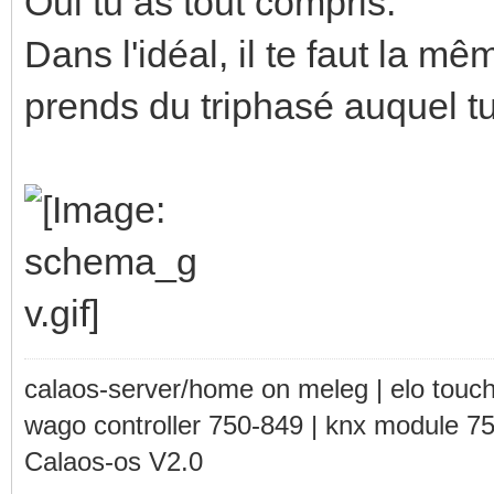
Oui tu as tout compris.
Dans l'idéal, il te faut la 
prends du triphasé auquel tu 
calaos-server/home on meleg | elo touc
wago controller 750-849 | knx module 7
Calaos-os V2.0