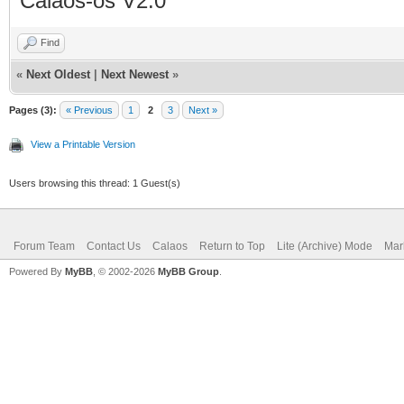
Calaos-os V2.0
Find
«
Next Oldest
|
Next Newest
»
Pages (3):
« Previous
1
2
3
Next »
View a Printable Version
Users browsing this thread: 1 Guest(s)
Forum Team
Contact Us
Calaos
Return to Top
Lite (Archive) Mode
Mar
Powered By
MyBB
, © 2002-2026
MyBB Group
.