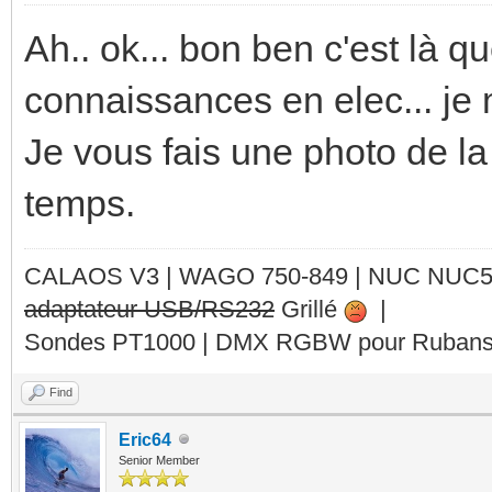
Ah.. ok... bon ben c'est là q
connaissances en elec... je
Je vous fais une photo de la 
temps.
CALAOS V3 | WAGO 750-849 |
NUC NUC
adaptateur USB/RS232
Grillé
|
Sondes PT1000 | DMX RGBW pour Rubans 
Find
Eric64
Senior Member