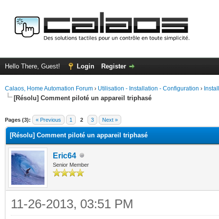
Hello There, Guest!
Login
Register
Calaos, Home Automation Forum
›
Utilisation - Installation - Configuration
›
Insta
[Résolu] Comment piloté un appareil triphasé
ge
Pages (3):
« Previous
1
2
3
Next »
[Résolu] Comment piloté un appareil triphasé
Eric64
Senior Member
11-26-2013, 03:51 PM