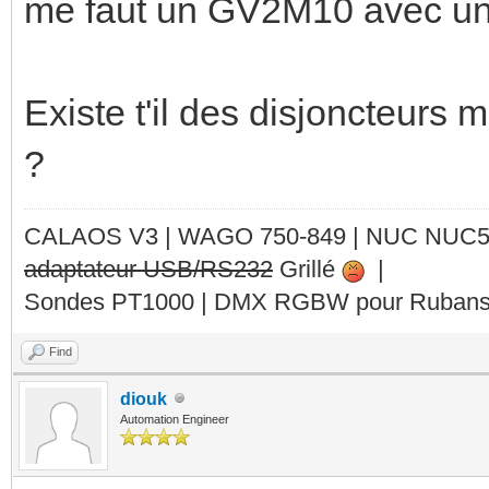
me faut un GV2M10 avec un 
Existe t'il des disjoncteur
?
CALAOS V3 | WAGO 750-849 |
NUC NUC
adaptateur USB/RS232
Grillé
|
Sondes PT1000 | DMX RGBW pour Rubans 
Find
diouk
Automation Engineer