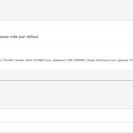
passe vide par defaut
r 750-464 | Sondes 1Wire DS18B20 avec adaptateur USB DS9490R | Nodes MySensors avec gateway USB 