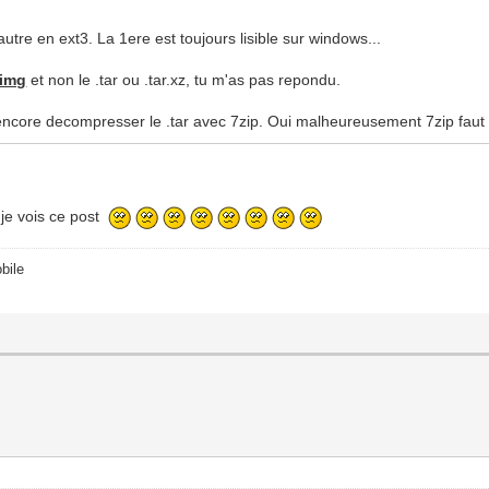
utre en ext3. La 1ere est toujours lisible sur windows...
dimg
et non le .tar ou .tar.xz, tu m'as pas repondu.
t encore decompresser le .tar avec 7zip. Oui malheureusement 7zip faut l
je vois ce post
bile