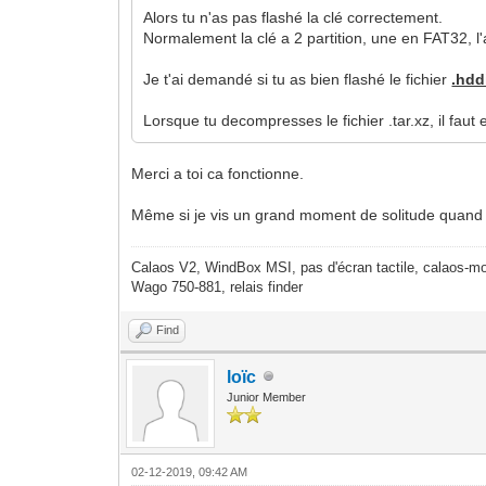
Alors tu n'as pas flashé la clé correctement.
Normalement la clé a 2 partition, une en FAT32, l'a
Je t'ai demandé si tu as bien flashé le fichier
.hd
Lorsque tu decompresses le fichier .tar.xz, il fau
Merci a toi ca fonctionne.
Même si je vis un grand moment de solitude quand 
Calaos V2, WindBox MSI, pas d'écran tactile, calaos-mo
Wago 750-881, relais finder
Find
loïc
Junior Member
02-12-2019, 09:42 AM