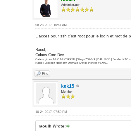
Administrator
08-23-2017, 10:41 AM
L'acces pour ssh c'est root pour le login et mot de 
Raoul,
Calaos Core Dev.
Calaos git sur NUC NUC5PPYH | Wago 750-849 | DALI RGB | Sondes NTC su
Radio | Logitech Harmony Ultimate | Ampli Pioneer VSX921
Find
kek15
Member
10-24-2017, 07:50 PM
raoulh Wrote: