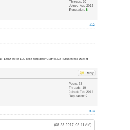
Threads: 20
Joined: Aug 2013
Reputation:
8
#12
| Ecran tactile ELO avec adaptateur USB/RS232 | Squeezebox Duet et
Reply
Posts: 73
Threads: 19
Joined: Feb 2014
Reputation:
0
#13
(08-23-2017, 08:41 AM)