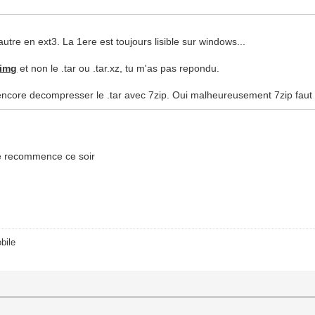
utre en ext3. La 1ere est toujours lisible sur windows...
dimg
et non le .tar ou .tar.xz, tu m'as pas repondu.
t encore decompresser le .tar avec 7zip. Oui malheureusement 7zip faut l
 je recommence ce soir
bile