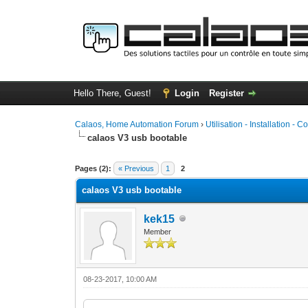
Hello There, Guest!
Login
Register
Calaos, Home Automation Forum
›
Utilisation - Installation - C
calaos V3 usb bootable
0 Vote(s) - 0 Average
1
2
3
4
5
Pages (2):
« Previous
1
2
calaos V3 usb bootable
kek15
Member
08-23-2017, 10:00 AM