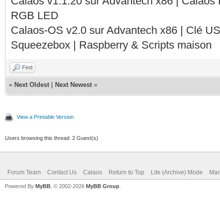
Calaos v1.1.20 sur Advantech x86 | Calaos
RGB LED
Calaos-OS v2.0 sur Advantech x86 | Clé U
Squeezebox | Raspberry & Scripts maison
Find
«
Next Oldest
|
Next Newest
»
View a Printable Version
Users browsing this thread: 2 Guest(s)
Forum Team
Contact Us
Calaos
Return to Top
Lite (Archive) Mode
Mar
Powered By
MyBB
, © 2002-2026
MyBB Group
.