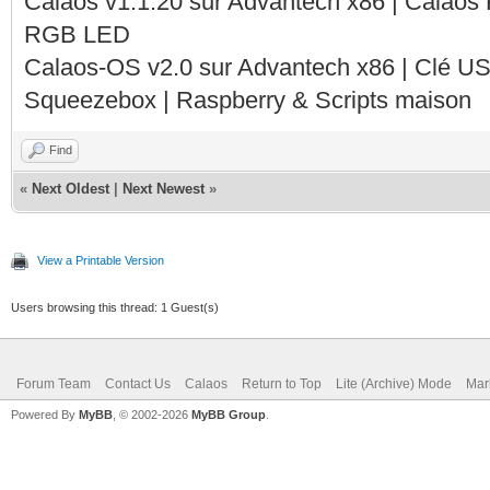
Calaos v1.1.20 sur Advantech x86 | Calaos
RGB LED
Calaos-OS v2.0 sur Advantech x86 | Clé U
Squeezebox | Raspberry & Scripts maison
Find
«
Next Oldest
|
Next Newest
»
View a Printable Version
Users browsing this thread: 1 Guest(s)
Forum Team
Contact Us
Calaos
Return to Top
Lite (Archive) Mode
Mar
Powered By
MyBB
, © 2002-2026
MyBB Group
.