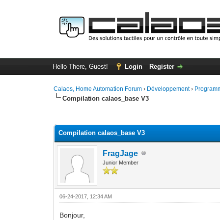
Hello There, Guest!
Login
Register
Calaos, Home Automation Forum
›
Développement
›
Programm
Compilation calaos_base V3
0 Vote(s) - 0 Average
1
2
3
4
5
Compilation calaos_base V3
FragJage
Junior Member
06-24-2017, 12:34 AM
Bonjour,