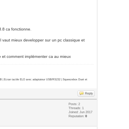
 3.8 ca fonctionne.
 Il vaut mieux developper sur un pc classique et
ource et comment implémenter ca au mieux
| Ecran tactile ELO avec adaptateur USB/RS232 | Squeezebox Duet et
Reply
Posts: 2
Threads: 1
Joined: Jun 2017
Reputation:
0