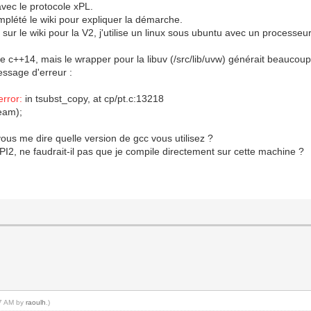
 avec le protocole xPL.
omplété le wiki pour expliquer la démarche.
ur le wiki pour la V2, j'utilise un linux sous ubuntu avec un processe
e c++14, mais le wrapper pour la libuv (/src/lib/uvw) générait beaucoup
message d'erreur :
error:
in tsubst_copy, at cp/pt.c:13218
eam);
us me dire quelle version de gcc vous utilisez ?
PI2, ne faudrait-il pas que je compile directement sur cette machine ?
27 AM by
raoulh
.)