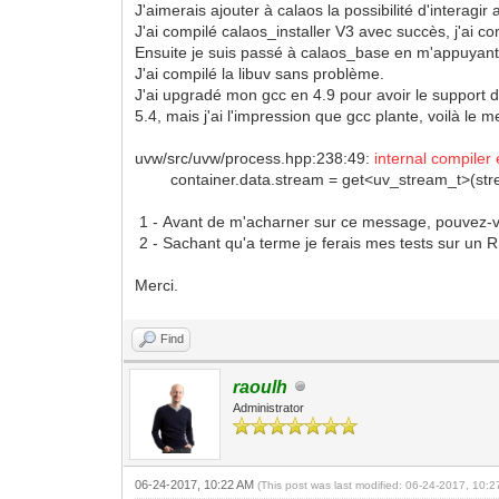
J'aimerais ajouter à calaos la possibilité d'interagir
J'ai compilé calaos_installer V3 avec succès, j'ai c
Ensuite je suis passé à calaos_base en m'appuyant s
J'ai compilé la libuv sans problème.
J'ai upgradé mon gcc en 4.9 pour avoir le support d
5.4, mais j'ai l'impression que gcc plante, voilà le 
uvw/src/uvw/process.hpp:238:49:
internal compiler 
container.data.stream = get<uv_stream_t>(str
1 - Avant de m'acharner sur ce message, pouvez-vo
2 - Sachant qu'a terme je ferais mes tests sur un R
Merci.
Find
raoulh
Administrator
06-24-2017, 10:22 AM
(This post was last modified: 06-24-2017, 10: