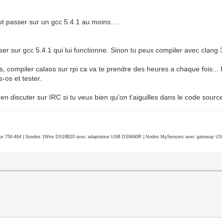
aut passer sur un gcc 5.4.1 au moins....
passer sur gcc 5.4.1 qui lui fonctionne. Sinon tu peux compiler avec clang
us, compiler calaos sur rpi ca va te prendre des heures a chaque fois...
-os et tester.
ir en discuter sur IRC si tu veux bien qu'on t'aiguilles dans le code s
r 750-464 | Sondes 1Wire DS18B20 avec adaptateur USB DS9490R | Nodes MySensors avec gateway USB 