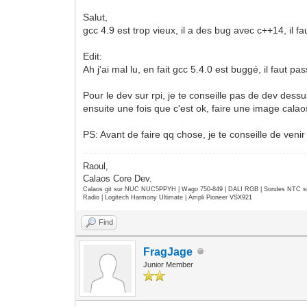
Salut,
gcc 4.9 est trop vieux, il a des bug avec c++14, il f
Edit:
Ah j'ai mal lu, en fait gcc 5.4.0 est buggé, il faut 
Pour le dev sur rpi, je te conseille pas de dev dess
ensuite une fois que c'est ok, faire une image calaos
PS: Avant de faire qq chose, je te conseille de ven
Raoul,
Calaos Core Dev.
Calaos git sur NUC NUC5PPYH | Wago 750-849 | DALI RGB | Sondes NTC su
Radio | Logitech Harmony Ultimate | Ampli Pioneer VSX921
Find
FragJage
Junior Member