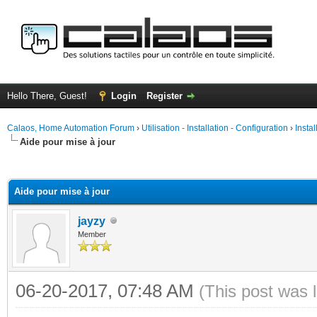
Hello There, Guest!
Login
Register
Calaos, Home Automation Forum
›
Utilisation - Installation - Configuration
›
Insta
Aide pour mise à jour
ge
Aide pour mise à jour
jayzy
Member
06-20-2017, 07:48 AM
(This post was 