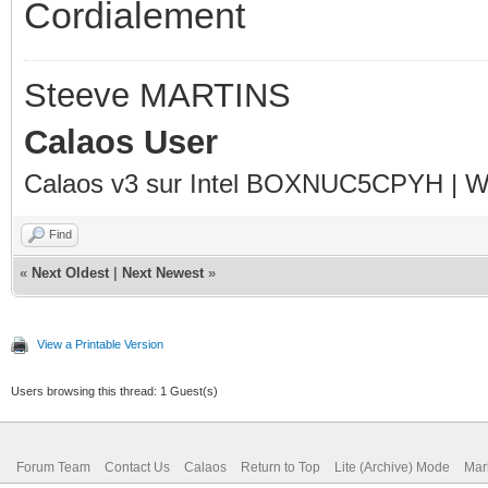
Cordialement
Steeve MARTINS
Calaos User
Calaos v3 sur Intel BOXNUC5CPYH | Wa
Find
«
Next Oldest
|
Next Newest
»
View a Printable Version
Users browsing this thread: 1 Guest(s)
Forum Team
Contact Us
Calaos
Return to Top
Lite (Archive) Mode
Mar